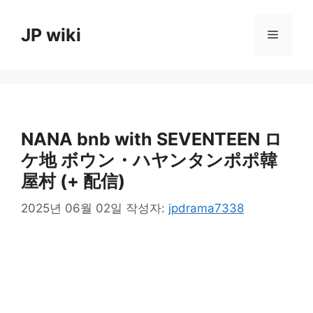
컨
텐
JP wiki
메
츠
로
뉴
건
너
뛰
기
NANA bnb with SEVENTEEN ロ
ケ地 ボウン・ハヤンタンポポ韓
屋村 (+ 配信)
2025년 06월 02일
작성자:
jpdrama7338