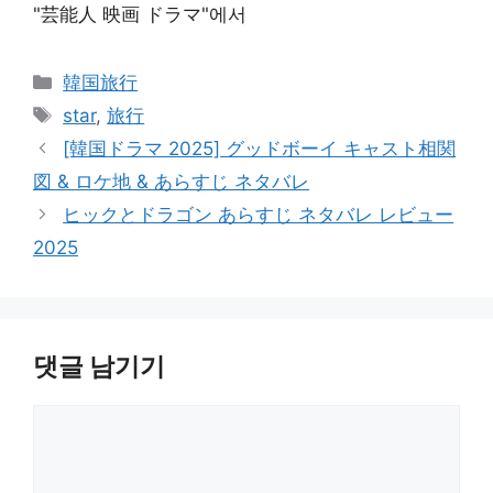
"芸能人 映画 ドラマ"에서
카
韓国旅行
테
태
star
,
旅行
고
그
[韓国ドラマ 2025] グッドボーイ キャスト相関
리
図 & ロケ地 & あらすじ ネタバレ
ヒックとドラゴン あらすじ ネタバレ レビュー
2025
댓글 남기기
댓
글