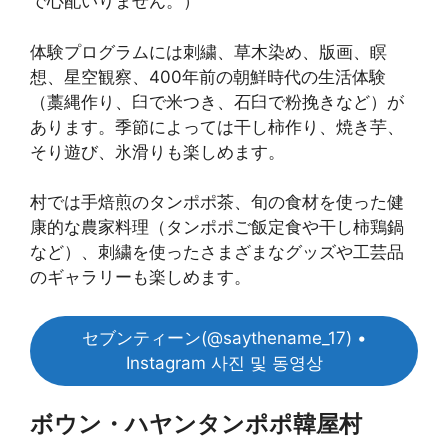
で心配いりません。）
体験プログラムには刺繍、草木染め、版画、瞑
想、星空観察、400年前の朝鮮時代の生活体験
（藁縄作り、臼で米つき、石臼で粉挽きなど）が
あります。季節によっては干し柿作り、焼き芋、
そり遊び、氷滑りも楽しめます。
村では手焙煎のタンポポ茶、旬の食材を使った健
康的な農家料理（タンポポご飯定食や干し柿鶏鍋
など）、刺繍を使ったさまざまなグッズや工芸品
のギャラリーも楽しめます。
セブンティーン(@saythename_17) •
Instagram 사진 및 동영상
ボウン・ハヤンタンポポ韓屋村