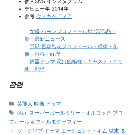
個人SNS インスタグラム
デビュー年 2014年
参考
ウィキペディア
女優 ハヨンプロフィール&出演作品一
覧・最新ニュース
野球 宮森智志プロフィール・成績・年
俸・推移・経歴
韓国ドラマ 恋は飴模様・キャスト・ロケ
地・配信
관련
카
芸能人 映画 ドラマ
테
태
star
,
スーパーガールミリー・オルコック プロ
고
그
フィール & フィルモグラフィー
리
ソ・ジソブ ドラマ エージェント・キム 結末 ＆