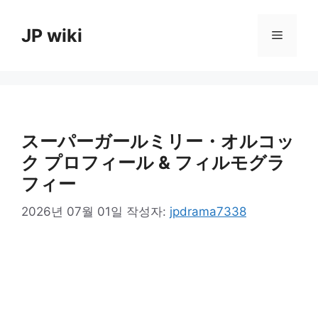
컨
텐
JP wiki
메
츠
로
뉴
건
너
뛰
기
スーパーガールミリー・オルコッ
ク プロフィール & フィルモグラ
フィー
2026년 07월 01일
작성자:
jpdrama7338