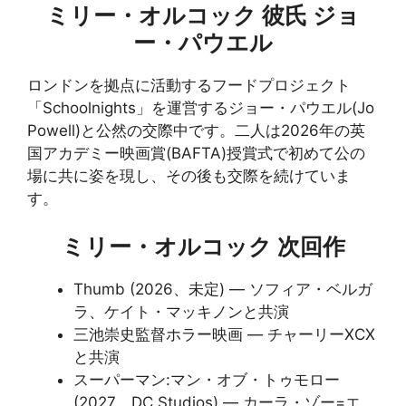
ミリー・オルコック 彼氏 ジョ
ー・パウエル
ロンドンを拠点に活動するフードプロジェクト
「Schoolnights」を運営するジョー・パウエル(Jo
Powell)と公然の交際中です。二人は2026年の英
国アカデミー映画賞(BAFTA)授賞式で初めて公の
場に共に姿を現し、その後も交際を続けていま
す。
ミリー・オルコック 次回作
Thumb (2026、未定) — ソフィア・ベルガ
ラ、ケイト・マッキノンと共演
三池崇史監督ホラー映画 — チャーリーXCX
と共演
スーパーマン:マン・オブ・トゥモロー
(2027、DC Studios) — カーラ・ゾー=エ