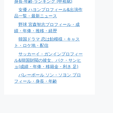
身長·年齢·ランキング (申裕斌)
女優 ハヨンプロフィール&出演作
品一覧・最新ニュース
野球 宮森智志プロフィール・成
績・年俸・推移・経歴
韓国ドラマ 恋は飴模様・キャス
ト・ロケ地・配信
サッカーイ・ガンインプロフィー
ル&韓国財閥の彼女、パク・サンヒ
ョ(成績・年俸・移籍金・利き 足)
バレーボール ソン・ソヨン プロ
フィール・身長・年齢