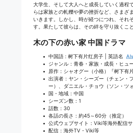
大学生、そして大人へと成長していく過程
らは家族との軋轢や夢の挫折など、さまざ
いきます。しかし、時が経つにつれ、それ
す。果たして彼らは、その絆を守り抜くこ
木の下の赤い家 中国ドラマ
中国語 : 树下有片红房子 | 英語名
Al
ジャンル：青春・家族・成長・ヒュ
原作：シャオグー（小格）『树下有
出演者：ヤン・シーズー（チェン・
ー）、ダニエル・チョウ（ソン・ツ
国・地域：中国
シーズン数：1
話数：30
各話の長さ：約45～60分（推定）
公式ウェブサイト：Viki等海外配
配信：海外TV・Viki等