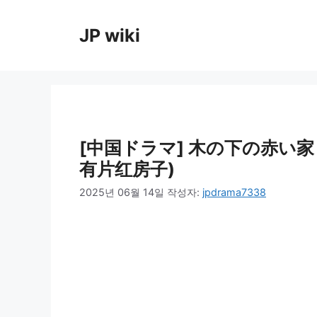
컨
텐
JP wiki
츠
로
건
너
뛰
기
[中国ドラマ] 木の下の赤い家
有片红房子)
2025년 06월 14일
작성자:
jpdrama7338