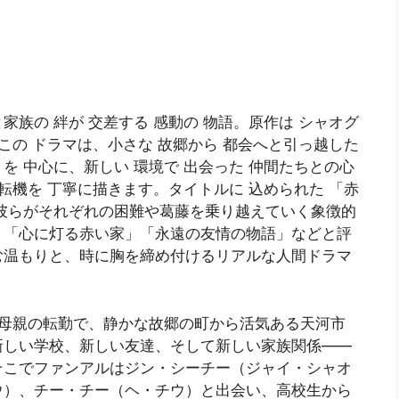
族の 絆が 交差する 感動の 物語。原作は シャオグ
この ドラマは、小さな 故郷から 都会へと引っ越した
 中心に、新しい 環境で 出会った 仲間たちとの心
転機を 丁寧に描きます。タイトルに 込められた 「赤
彼らがそれぞれの困難や葛藤を乗り越えていく象徴的
」「心に灯る赤い家」「永遠の友情の物語」などと評
む温もりと、時に胸を締め付けるリアルな人間ドラマ
ルは母親の転勤で、静かな故郷の町から活気ある天河市
新しい学校、新しい友達、そして新しい家族関係——
そこでファンアルはジン・シーチー（ジャイ・シャオ
ウ）、チー・チー（ヘ・チウ）と出会い、高校生から