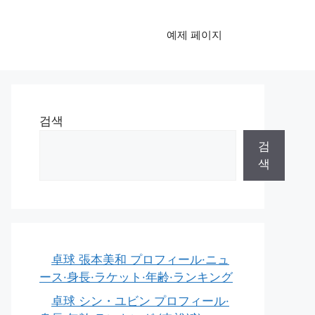
예제 페이지
검색
검
색
卓球 張本美和 プロフィール·ニュ
ース·身長·ラケット·年齢·ランキング
卓球 シン・ユビン プロフィール·