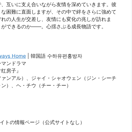
で、互いに支え合いながら友情を深めていきます。彼
まな困難に直面しますが、その中で絆をさらに強めて
ぞれの人生が交差し、友情にも変化の兆しが訪れま
とができるのか——。心揺さぶる成長物語です。
ways Home
| 韓国語 수하유편홍방자
ーマンドラマ
片红房子』
ファンアル）、ジャイ・シャオウェン（ジン・シーチ
ォン）、ヘ・チウ（チー・チー）
信サイトの情報ページ（公式サイトなし）