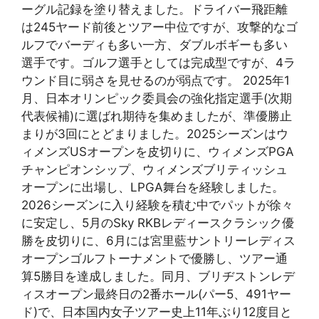
ーグル記録を塗り替えました。ドライバー飛距離
は245ヤード前後とツアー中位ですが、攻撃的なゴ
ルフでバーディも多い一方、ダブルボギーも多い
選手です。ゴルフ選手としては完成型ですが、4ラ
ウンド目に弱さを見せるのが弱点です。 2025年1
月、日本オリンピック委員会の強化指定選手(次期
代表候補)に選ばれ期待を集めましたが、準優勝止
まりが3回にとどまりました。2025シーズンはウ
ィメンズUSオープンを皮切りに、ウィメンズPGA
チャンピオンシップ、ウィメンズブリティッシュ
オープンに出場し、LPGA舞台を経験しました。
2026シーズンに入り経験を積む中でパットが徐々
に安定し、5月のSky RKBレディースクラシック優
勝を皮切りに、6月には宮里藍サントリーレディス
オープンゴルフトーナメントで優勝し、ツアー通
算5勝目を達成しました。同月、ブリヂストンレデ
ィスオープン最終日の2番ホール(パー5、491ヤー
ド)で、日本国内女子ツアー史上11年ぶり12度目と