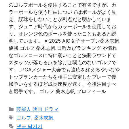
のゴルフボールを使用することで有名ですが、カ
ラーボールを使う理由についてはボールがよく見
え、誤球をしないことが利点だと明かしていま
す。ジュニア時代からカラーボールを使用してお
り、オレンジ色のボールを使ったこともあると説
明しています。 ※ 2025 AIG女子オープン桑木志帆
優勝 ゴルフ 桑木志帆 日程及びランキング 不慣れ
なゴルフコースに特に弱いことと決勝ラウンドで
スタッツが落ちる点を除けば弱点のないゴルフで
す。LPGAメジャー大会でも適応を終えるやいなや
トップランカーたちを相手に安定したプレーで優
勝争いをするほど成長速度が速く、今後注目すべ
き選手です。 ゴルフ 桑木志帆 プロフィール
카
芸能人 映画 ドラマ
테
태
ゴルフ
,
桑木志帆
고
그
댓글 남기기