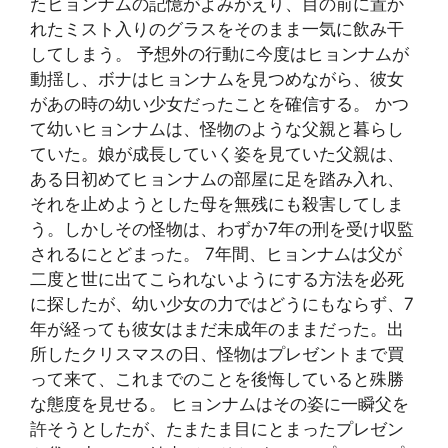
たヒョンナムの記憶がよみがえり、目の前に置か
れたミスト入りのグラスをそのまま一気に飲み干
してしまう。 予想外の行動に今度はヒョンナムが
動揺し、ボナはヒョンナムを見つめながら、彼女
があの時の幼い少女だったことを確信する。 かつ
て幼いヒョンナムは、怪物のような父親と暮らし
ていた。娘が成長していく姿を見ていた父親は、
ある日初めてヒョンナムの部屋に足を踏み入れ、
それを止めようとした母を無残にも殺害してしま
う。しかしその怪物は、わずか7年の刑を受け収監
されるにとどまった。 7年間、ヒョンナムは父が
二度と世に出てこられないようにする方法を必死
に探したが、幼い少女の力ではどうにもならず、7
年が経っても彼女はまだ未成年のままだった。出
所したクリスマスの日、怪物はプレゼントまで買
って来て、これまでのことを後悔していると殊勝
な態度を見せる。 ヒョンナムはその姿に一瞬父を
許そうとしたが、たまたま目にとまったプレゼン