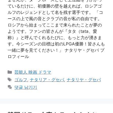
ているだけに、初優勝の壁を越えれば、ロシアゴ
ルフのレジェンドとして名を残す選手です。 「コ
ースの上で風の音とクラブの音が私の自由です。
ロシアから始まってここまで来られたことが夢の
ようです。ファンの皆さんが『タタ（tata、愛
称）』と呼んでくれるたびに、もっと力が湧きま
す。今シーズンの目標は初のLPGA優勝！皆さんも
一緒に夢を見てください！」 ナタリヤ・グセバ プ
ロフィール
카
芸能人 映画 ドラマ
테
태
ゴルフ
,
ナタリア・グセバ
,
ナタリヤ・グセバ
고
그
댓글 남기기
리