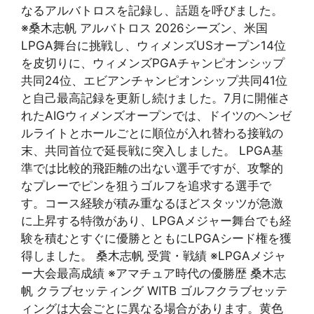
なるアルバトロスを記録し、話題を呼びました。
※桑木志帆 アルバトロス 2026シーズン、米国
LPGA舞台に挑戦し、ウィメンズUSオープン14位
を皮切りに、ウィメンズPGAチャンピオンシップ
共同24位、エビアンチャンピオンシップ共同41位
と自己最高記録を更新し続けました。7月に開催さ
れたAIGウィメンズオープンでは、ドイツのヘンゼ
ルライトとホールごとに順位が入れ替わる接戦の
末、共同首位で延長戦に突入しました。 LPGA基
準では比較的飛距離の出ない選手ですが、攻撃的
なプレーでピンを狙うゴルフを追求する選手で
す。コース経験が積み重なるほどスタッツが急激
に上昇する特徴があり、LPGAメジャー舞台でも経
験を積むとすぐに優勝とともにLPGAシード権を獲
得しました。 桑木志帆 受賞・戦績 ※LPGAメジャ
ー大会最高成績 ※アマチュア時代の優勝歴 桑木志
帆 クラブセッティング WITB ゴルフクラブセッテ
ィングは大会ごとに異なる場合があります。黄色