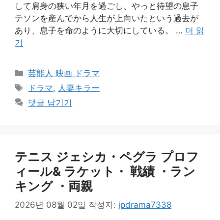
して肩身の狭い年月を過ごし、やっと待望の息子
テソンを産んでから人生が上向いたという過去が
あり、息子を命のように大切にしている。 …
더 읽
기
카
芸能人 映画 ドラマ
테
태
ドラマ
,
人妻キラー
고
그
댓글 남기기
리
テニス ジェシカ・ペグラ プロフ
ィール& ラケット・ 戦績 ・ラン
キング ・両親
2026년 08월 02일
작성자:
jpdrama7338