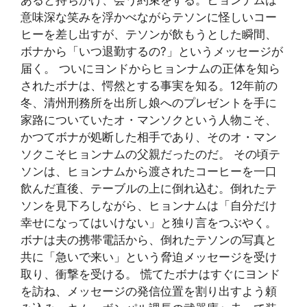
意味深な笑みを浮かべながらテソンに怪しいコー
ヒーを差し出すが、テソンが飲もうとした瞬間、
ボナから「いつ退勤するの?」というメッセージが
届く。 ついにヨンドからヒョンナムの正体を知ら
されたボナは、愕然とする事実を知る。12年前の
冬、清州刑務所を出所し娘へのプレゼントを手に
家路についていたオ・マンソクという人物こそ、
かつてボナが処断した相手であり、そのオ・マン
ソクこそヒョンナムの父親だったのだ。 その頃テ
ソンは、ヒョンナムから渡されたコーヒーを一口
飲んだ直後、テーブルの上に倒れ込む。倒れたテ
ソンを見下ろしながら、ヒョンナムは「自分だけ
幸せになってはいけない」と独り言をつぶやく。
ボナは夫の携帯電話から、倒れたテソンの写真と
共に「急いで来い」という脅迫メッセージを受け
取り、衝撃を受ける。 慌てたボナはすぐにヨンド
を訪ね、メッセージの発信位置を割り出すよう頼