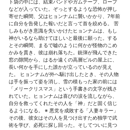
ト袋の中には、結束バンドやガムテープ、ロープ
などが入っていた。ぞっとするような恐怖が押し
寄せた瞬間、父はヒョンナムに襲いかかり、7年前
に自分を告発した報いだと言って首を絞める。 苦
しみもがき意識を失いかけたヒョンナムは、もし
神がいるなら助けてほしいと最後に願った。する
とその瞬間、まるで嘘のように何かが怪物のこめ
かみを貫き、彼は崩れ落ちた。銃弾が飛んできた
窓の隙間から、はるか遠くの高層ビルの屋上に、
長い何かを手にした誰かが立っているのが見え
た。 ヒョンナムが外へ駆け出したとき、その人物
は手を振って姿を消し、雪の積もった家の前には
「メリークリスマス」という手書きの文字が残さ
れていた。ヒョンナムは喜びの涙を流しながら、
自分を救ってくれたその人を「神」だと固く信じ
るようになる。 ※ 悪党を成敗する「人妻キラー」
その後、彼女はその人を見つけ出すため独学で武
術を学び、必死に探し回った。そしてついに見つ