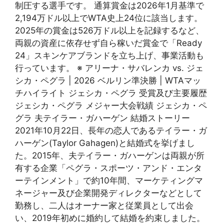
制圧する選手です。 通算賞金は2026年1月基準で
2,194万ドル以上でWTA史上24位に該当します。
2025年の賞金は526万ドル以上を記録するなど、
両親の資産に依存せず自ら稼いだ賞金で「Ready
24」スキンケアブランドを立ち上げ、事業活動も
行っています。 ※ アリーナ・サバレンカ vs. ジェ
シカ・ペグラ | 2026 ベルリン準決勝 | WTAマッ
チハイライト ジェシカ・ペグラ 受賞及び主要履歴
ジェシカ・ペグラ メジャー大会戦績 ジェシカ・ペ
グラ 夫テイラー・ガハーゲン 結婚ストーリー
2021年10月22日、長年の恋人であるテイラー・ガ
ハーゲン(Taylor Gahagen)と結婚式を挙げまし
た。2015年、夫テイラー・ガハーゲンは両親が所
有する企業「ペグラ・スポーツ・アンド・エンタ
ーテインメント」で約10年間、マーケティングマ
ネージャー及び企業開発ディレクターなどとして
勤務し、二人はオーナー家と従業員として出会
い、2019年初めに婚約して結婚を約束しました。