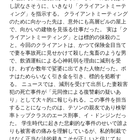
し訳なさそうに、いきなり「クライアントミーテ
ィング」を指示する。 クライアントミーティング
のために向かった先は、意外にも高層ビルの屋上
で、向かいの建物を見張る仕事だった。 実は「ク
ライアントミーティング」とは標的の抹殺のこ
と。今回のクライアントは、かつて保険金目当て
で妻を事故死に見せかけて殺した鬼畜のような男
で、飲酒運転による心神耗弱を理由に減刑を受
け、わずか数年で娑婆に出てきた人物だった。ボ
ナはためらいなく引き金を引き、標的を処断す
る。 ニュースでは、減刑を受けて出所した妻殺害
犯の死亡事件が「元同僚による復讐劇の疑いあ
り」として大々的に報じられる。この事件を担当
することになったのは、テソンの親友であり検挙
率トップクラスのエース刑事、イ・ドンジンだっ
た。 学生時代に起きた悲劇的な事件のせいで誰よ
りも被害者の痛みを理解しているが、私的制裁で
はなく正当な法的裁きこそが正しいと信じてお