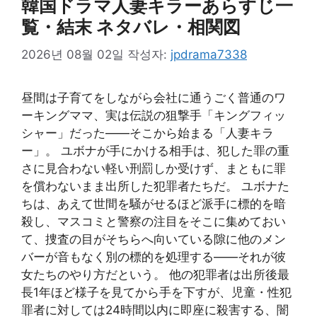
韓国ドラマ人妻キラーあらすじ一
覧・結末 ネタバレ・相関図
2026년 08월 02일
작성자:
jpdrama7338
昼間は子育てをしながら会社に通うごく普通のワ
ーキングママ、実は伝説の狙撃手「キングフィッ
シャー」だった――そこから始まる「人妻キラ
ー」。 ユボナが手にかける相手は、犯した罪の重
さに見合わない軽い刑罰しか受けず、まともに罪
を償わないまま出所した犯罪者たちだ。 ユボナた
ちは、あえて世間を騒がせるほど派手に標的を暗
殺し、マスコミと警察の注目をそこに集めておい
て、捜査の目がそちらへ向いている隙に他のメン
バーが音もなく別の標的を処理する――それが彼
女たちのやり方だという。 他の犯罪者は出所後最
長1年ほど様子を見てから手を下すが、児童・性犯
罪者に対しては24時間以内に即座に殺害する、闇