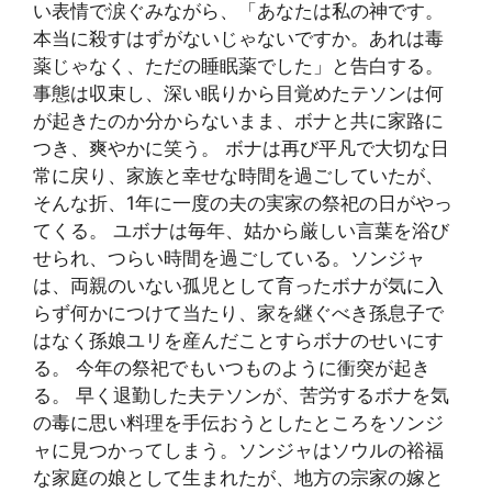
い表情で涙ぐみながら、「あなたは私の神です。
本当に殺すはずがないじゃないですか。あれは毒
薬じゃなく、ただの睡眠薬でした」と告白する。
事態は収束し、深い眠りから目覚めたテソンは何
が起きたのか分からないまま、ボナと共に家路に
つき、爽やかに笑う。 ボナは再び平凡で大切な日
常に戻り、家族と幸せな時間を過ごしていたが、
そんな折、1年に一度の夫の実家の祭祀の日がやっ
てくる。 ユボナは毎年、姑から厳しい言葉を浴び
せられ、つらい時間を過ごしている。ソンジャ
は、両親のいない孤児として育ったボナが気に入
らず何かにつけて当たり、家を継ぐべき孫息子で
はなく孫娘ユリを産んだことすらボナのせいにす
る。 今年の祭祀でもいつものように衝突が起き
る。 早く退勤した夫テソンが、苦労するボナを気
の毒に思い料理を手伝おうとしたところをソンジ
ャに見つかってしまう。ソンジャはソウルの裕福
な家庭の娘として生まれたが、地方の宗家の嫁と