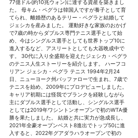
77億ドル(約10兆ウォン)に達する資産を築きまし
た。 母キム・ペグラは韓国人ですが養子として育
てられ、離婚歴のあるテリー・ペグラと結婚して
ジェシカを産みました。 運動好きな家族のおかげ
で7歳の時からダブルス専門テニス選手として始
め、今はシングルス選手としても世界トップ10に
進入するなど、アスリートとしても大器晩成中で
す。 30代に入り全盛期を迎えたジェシカ・ペグラ
のテニス人生ストーリーを紹介します。 ハーフコ
リアン ジェシカ・ペグラ テニス 1994年2月24
日、ニューヨーク州バッファローで生まれ、7歳で
テニスを始め、2009年にプロデビューしました。
キャリア初期には怪我でブランクを経験しながら
主にダブルス選手として活動し、シングルス選手
としては2019年ワシントンオープンで初のWTA優
勝を果たしました。 結婚と共に実力が急成長し、
2021年全豪オープンベスト8進出でトップ50に進
入すると、2022年グアダラハラオープンで初の