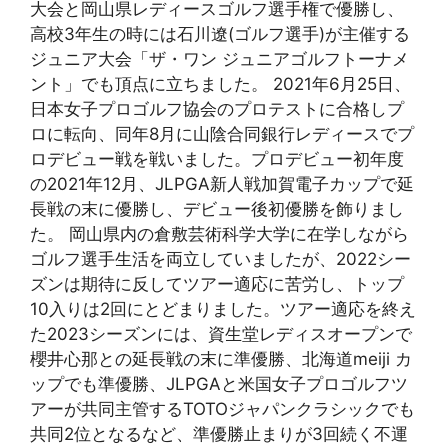
大会と岡山県レディースゴルフ選手権で優勝し、
高校3年生の時には石川遼(ゴルフ選手)が主催する
ジュニア大会「ザ・ワン ジュニアゴルフトーナメ
ント」でも頂点に立ちました。 2021年6月25日、
日本女子プロゴルフ協会のプロテストに合格しプ
ロに転向、同年8月に山陰合同銀行レディースでプ
ロデビュー戦を戦いました。プロデビュー初年度
の2021年12月、JLPGA新人戦加賀電子カップで延
長戦の末に優勝し、デビュー後初優勝を飾りまし
た。 岡山県内の倉敷芸術科学大学に在学しながら
ゴルフ選手生活を両立していましたが、2022シー
ズンは期待に反してツアー適応に苦労し、トップ
10入りは2回にとどまりました。ツアー適応を終え
た2023シーズンには、資生堂レディスオープンで
櫻井心那との延長戦の末に準優勝、北海道meiji カ
ップでも準優勝、JLPGAと米国女子プロゴルフツ
アーが共同主管するTOTOジャパンクラシックでも
共同2位となるなど、準優勝止まりが3回続く不運