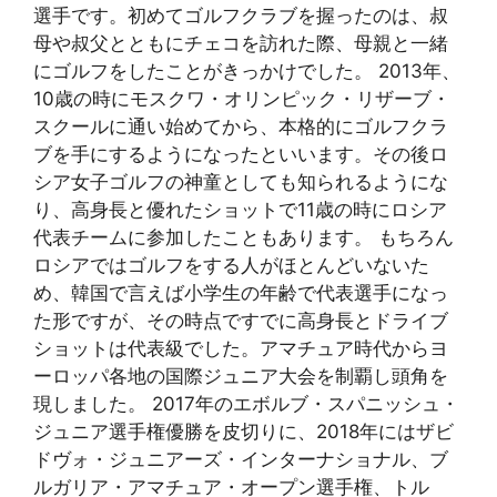
選手です。初めてゴルフクラブを握ったのは、叔
母や叔父とともにチェコを訪れた際、母親と一緒
にゴルフをしたことがきっかけでした。 2013年、
10歳の時にモスクワ・オリンピック・リザーブ・
スクールに通い始めてから、本格的にゴルフクラ
ブを手にするようになったといいます。その後ロ
シア女子ゴルフの神童としても知られるようにな
り、高身長と優れたショットで11歳の時にロシア
代表チームに参加したこともあります。 もちろん
ロシアではゴルフをする人がほとんどいないた
め、韓国で言えば小学生の年齢で代表選手になっ
た形ですが、その時点ですでに高身長とドライブ
ショットは代表級でした。アマチュア時代からヨ
ーロッパ各地の国際ジュニア大会を制覇し頭角を
現しました。 2017年のエボルブ・スパニッシュ・
ジュニア選手権優勝を皮切りに、2018年にはザビ
ドヴォ・ジュニアーズ・インターナショナル、ブ
ルガリア・アマチュア・オープン選手権、トル