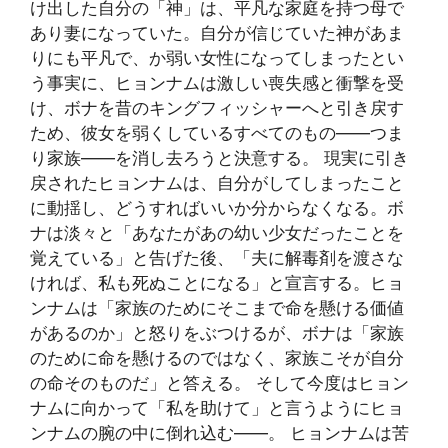
け出した自分の「神」は、平凡な家庭を持つ母で
あり妻になっていた。自分が信じていた神があま
りにも平凡で、か弱い女性になってしまったとい
う事実に、ヒョンナムは激しい喪失感と衝撃を受
け、ボナを昔のキングフィッシャーへと引き戻す
ため、彼女を弱くしているすべてのもの――つま
り家族――を消し去ろうと決意する。 現実に引き
戻されたヒョンナムは、自分がしてしまったこと
に動揺し、どうすればいいか分からなくなる。ボ
ナは淡々と「あなたがあの幼い少女だったことを
覚えている」と告げた後、「夫に解毒剤を渡さな
ければ、私も死ぬことになる」と宣言する。ヒョ
ンナムは「家族のためにそこまで命を懸ける価値
があるのか」と怒りをぶつけるが、ボナは「家族
のために命を懸けるのではなく、家族こそが自分
の命そのものだ」と答える。 そして今度はヒョン
ナムに向かって「私を助けて」と言うようにヒョ
ンナムの腕の中に倒れ込む――。 ヒョンナムは苦