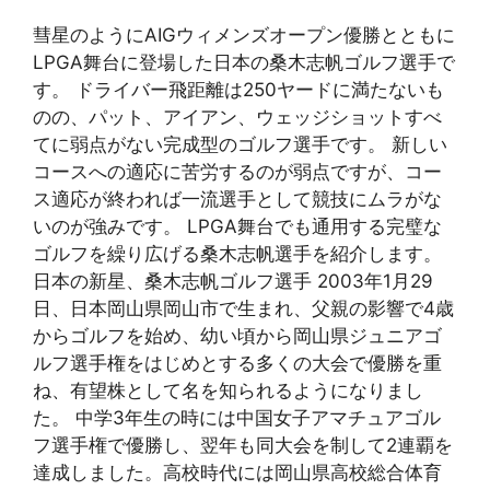
彗星のようにAIGウィメンズオープン優勝とともに
LPGA舞台に登場した日本の桑木志帆ゴルフ選手で
す。 ドライバー飛距離は250ヤードに満たないも
のの、パット、アイアン、ウェッジショットすべ
てに弱点がない完成型のゴルフ選手です。 新しい
コースへの適応に苦労するのが弱点ですが、コー
ス適応が終われば一流選手として競技にムラがな
いのが強みです。 LPGA舞台でも通用する完璧な
ゴルフを繰り広げる桑木志帆選手を紹介します。
日本の新星、桑木志帆ゴルフ選手 2003年1月29
日、日本岡山県岡山市で生まれ、父親の影響で4歳
からゴルフを始め、幼い頃から岡山県ジュニアゴ
ルフ選手権をはじめとする多くの大会で優勝を重
ね、有望株として名を知られるようになりまし
た。 中学3年生の時には中国女子アマチュアゴル
フ選手権で優勝し、翌年も同大会を制して2連覇を
達成しました。高校時代には岡山県高校総合体育