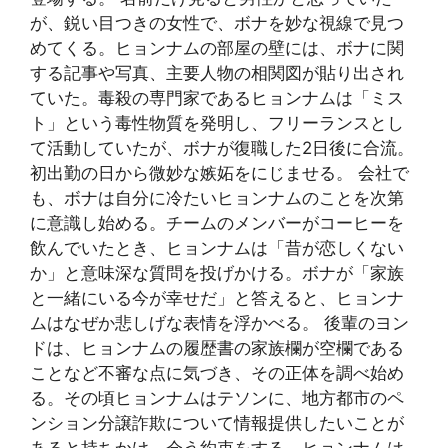
が、鋭い目つきの女性で、ボナを妙な視線で見つ
めてくる。ヒョンナムの部屋の壁には、ボナに関
する記事や写真、主要人物の相関図が貼り出され
ていた。毒殺の専門家であるヒョンナムは「ミス
ト」という毒性物質を発明し、フリーランスとし
て活動していたが、ボナが復職した2日後に合流。
初出勤の日から微妙な嫉妬をにじませる。 会社で
も、ボナは自分に冷たいヒョンナムのことを次第
に意識し始める。チームのメンバーがコーヒーを
飲んでいたとき、ヒョンナムは「昔が恋しくない
か」と意味深な質問を投げかける。ボナが「家族
と一緒にいる今が幸せだ」と答えると、ヒョンナ
ムはなぜか悲しげな表情を浮かべる。 後輩のヨン
ドは、ヒョンナムの履歴書の家族欄が空欄である
ことなど不審な点に気づき、その正体を調べ始め
る。その頃ヒョンナムはテソンに、地方都市のペ
ンション分譲詐欺について情報提供したいことが
あると持ちかけ、会う約束をする。ヒョンナムは