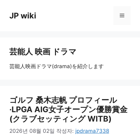
컨
텐
JP wiki
메
츠
로
뉴
건
너
芸能人 映画 ドラマ
뛰
기
芸能人映画ドラマ(drama)を紹介します
ゴルフ 桑木志帆 プロフィール
·LPGA AIG女子オープン優勝賞金
(クラブセッティング WITB)
2026년 08월 02일
작성자:
jpdrama7338