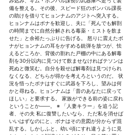
み込み、キム・ボンパル課長の武器庫へ走って装
備を整える。その後、スピード狂のボンパル課長
の助けを借りてヒョンナムのアジトへ突入する。
ヒョンナムはボナを歓迎し、夫に「死んでも解剖
の時間までに自然分解される毒薬・ミストを飲ま
せた」と余裕たっぷりに告げる。 怒りに震えたボ
ナがヒョンナムの耳をかすめる銃弾を放つが、怯
えるどころか、背後の割れた戸棚の中にある解毒
剤を30分以内に見つけて飲ませなければテソンは
死ぬと微笑む。自分を殺せば解毒剤は見つけられ
なくなる、どちらが得かを考えろというのだ。 状
況を悟ったボナはすぐに武器を下ろし、望みは何
かと尋ねる。ヒョンナムは「昔のあなたに戻って
ほしい」と要求する。 家族ができる前の姿に戻れ
ということか――。 ※ 「人妻キラー」を追う記
者、その夫 私に復讐したいなら、ただ私を消せば
いいはずなのにと、ボナはその意図が分からず混
乱する。しかしふと、幼い頃にすれ違うように見