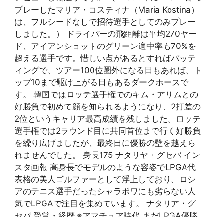
プレーしたマリア・コスティナ（Maria Kostina）
は、フルシードなしで招待選手としてのみプレー
しました。） ドライバーの飛距離は平均270ヤー
ド、アイアンショットのグリーン適中率も70%を
超える選手です。惜しい点があるとすればパッテ
ィングで、ツアー100位圏外になる日もあれば、ト
ップ10まで駆け上がる日もあるダークホースで
す。 韓国ではロッテ選手権でのキム・アリムとの
好勝負で初めて顔を知られるようになり、2打差の
2位というキャリア最高成績を残しました。ロッテ
選手権では2ラウンド目に共同首位まで行く好勝負
を繰り広げましたが、最終日に優勝の壁を越えら
れませんでした。 身長175 ナタリヤ・グセバ イン
スタ画報 高身長でモデルのような容姿でLPGA代
表格の美人ゴルファーとして浮上しており、ロシ
アのテニス選手だったシャラポワにも劣らない人
気でLPGAで注目を集めています。 ナタリア・グ
セバ 受賞・経歴 ※アマチュア時代 まだLPGA優勝