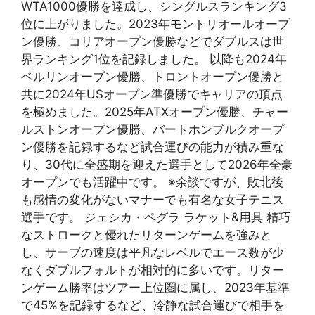
WTA1000優勝を達成し、シングルスランキング3
位に上がりました。2023年モントリオールオープ
ン優勝、コリアオープン優勝などでダブルスは世
界ランキング1位を記録しました。 以降も2024年
ベルリンオープン優勝、トロントオープン優勝と
共に2024年USオープン準優勝でキャリアの頂点
を極めました。2025年ATXオープン優勝、チャー
ルストンオープン優勝、バートホンブルクオープ
ン優勝を記録するなど試合運びの能力が積み重な
り、30代に全盛期を迎えた選手として2026年全豪
オープンでも活躍中です。 ※余談ですが、敗北後
も感情の変化がないマナーでも有名な女子テニス
選手です。 ジェシカ・ペグラ ラケット&用具 精巧
なストロークと優れたリターンゲームを強みと
し、サーブの速度は平凡なレベルでエース数が少
なくダブルフォルトが相対的に多いです。リター
ンゲーム勝率はツアー上位圏に属し、2023年基準
で45%を記録するなど、冷静な試合運びで相手を