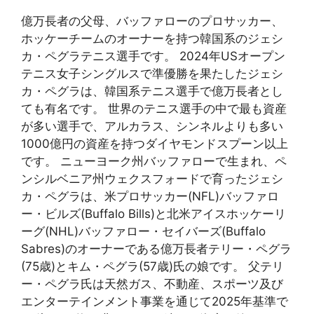
億万長者の父母、バッファローのプロサッカー、
ホッケーチームのオーナーを持つ韓国系のジェシ
カ・ペグラテニス選手です。 2024年USオープン
テニス女子シングルスで準優勝を果たしたジェシ
カ・ペグラは、韓国系テニス選手で億万長者とし
ても有名です。 世界のテニス選手の中で最も資産
が多い選手で、アルカラス、シンネルよりも多い
1000億円の資産を持つダイヤモンドスプーン以上
です。 ニューヨーク州バッファローで生まれ、ペ
ンシルベニア州ウェクスフォードで育ったジェシ
カ・ペグラは、米プロサッカー(NFL)バッファロ
ー・ビルズ(Buffalo Bills)と北米アイスホッケーリ
ーグ(NHL)バッファロー・セイバーズ(Buffalo
Sabres)のオーナーである億万長者テリー・ペグラ
(75歳)とキム・ペグラ(57歳)氏の娘です。 父テリ
ー・ペグラ氏は天然ガス、不動産、スポーツ及び
エンターテインメント事業を通じて2025年基準で