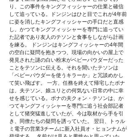
り、この事件をキングフィッシャーの仕業と確信
して追っている。ドンジンはひと目でこれが4年前
に姿を消したキングフィッシャーの手口だと直感
し、かつてキングフィッシャーを専門に追ってい
た記者であり友人のテソンと食事をしながら計画
を練る。 ドンジンはキングフィッシャーの4年間
の空白に疑問を抱きつつ、現場の向かいの屋上で
発見された謎の白い粉末がベビーパウダーだった
ことをテソンに伝える。それを聞いたテソンは
「ベビーパウダーを使うキラーか」と冗談めかし
て笑い飛ばす。 一方、任務を終えて帰宅したボナ
は、夫テソン、娘ユリとの何気ない日常の中に幸
せを感じている。ボナの夫クォン・テソンは、か
つてキングフィッシャーを専門に追う社会部記者
として猪突猛進していたが、今は取材から手を引
き、同僚たちの疑問を誘っていた。 翌日、トゥル
ミ電子の営業3チームに新入社員オ・ヒョンナムが
登場する。 名前だけ見ると男性かと思っていた