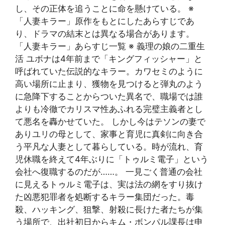
し、その正体を追うことに命を懸けている。 ※
「人妻キラー」原作をもとにしたあらすじであ
り、ドラマの結末とは異なる場合があります。
「人妻キラー」あらすじ一覧 ※ 義理の娘の二重生
活 ユボナは4年前まで「キングフィッシャー」と
呼ばれていた伝説的なキラー。カワセミのように
高い場所に止まり、獲物を見つけると弾丸のよう
に急降下することからついた異名で、職場では誰
よりも冷徹でカリスマ性あふれる完璧主義者とし
て悪名を轟かせていた。 しかし今はテソンの妻で
ありユリの母として、家事と育児に真剣に向き合
う平凡な人妻として暮らしている。時が流れ、育
児休職を終えて4年ぶりに「トゥルミ電子」という
会社へ復職するのだが……。 一見ごく普通の会社
に見えるトゥルミ電子は、実は法の網をすり抜け
た凶悪犯罪者を処断するキラー集団だった。毒
殺、ハッキング、狙撃、射殺に長けた者たちが集
う場所で、出社初日からキム・ボンパル課長は申