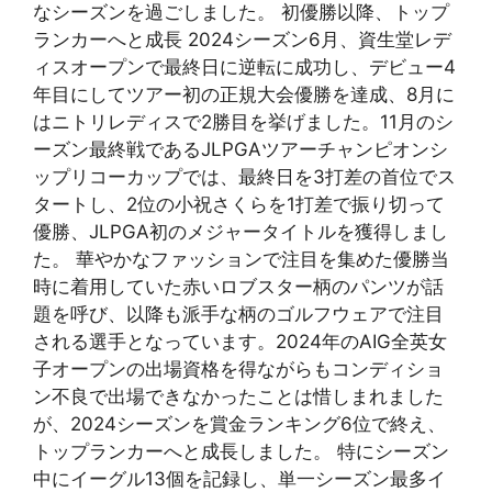
なシーズンを過ごしました。 初優勝以降、トップ
ランカーへと成長 2024シーズン6月、資生堂レデ
ィスオープンで最終日に逆転に成功し、デビュー4
年目にしてツアー初の正規大会優勝を達成、8月に
はニトリレディスで2勝目を挙げました。11月のシ
ーズン最終戦であるJLPGAツアーチャンピオンシ
ップリコーカップでは、最終日を3打差の首位でス
タートし、2位の小祝さくらを1打差で振り切って
優勝、JLPGA初のメジャータイトルを獲得しまし
た。 華やかなファッションで注目を集めた優勝当
時に着用していた赤いロブスター柄のパンツが話
題を呼び、以降も派手な柄のゴルフウェアで注目
される選手となっています。2024年のAIG全英女
子オープンの出場資格を得ながらもコンディショ
ン不良で出場できなかったことは惜しまれました
が、2024シーズンを賞金ランキング6位で終え、
トップランカーへと成長しました。 特にシーズン
中にイーグル13個を記録し、単一シーズン最多イ