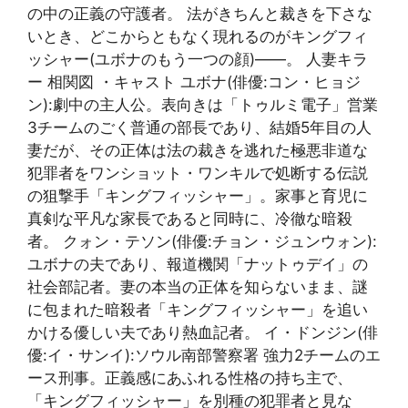
の中の正義の守護者。 法がきちんと裁きを下さな
いとき、どこからともなく現れるのがキングフィ
ッシャー(ユボナのもう一つの顔)――。 人妻キラ
ー 相関図 ・キャスト ユボナ(俳優:コン・ヒョジ
ン):劇中の主人公。表向きは「トゥルミ電子」営業
3チームのごく普通の部長であり、結婚5年目の人
妻だが、その正体は法の裁きを逃れた極悪非道な
犯罪者をワンショット・ワンキルで処断する伝説
の狙撃手「キングフィッシャー」。家事と育児に
真剣な平凡な家長であると同時に、冷徹な暗殺
者。 クォン・テソン(俳優:チョン・ジュンウォン):
ユボナの夫であり、報道機関「ナットゥデイ」の
社会部記者。妻の本当の正体を知らないまま、謎
に包まれた暗殺者「キングフィッシャー」を追い
かける優しい夫であり熱血記者。 イ・ドンジン(俳
優:イ・サンイ):ソウル南部警察署 強力2チームのエ
ース刑事。正義感にあふれる性格の持ち主で、
「キングフィッシャー」を別種の犯罪者と見な