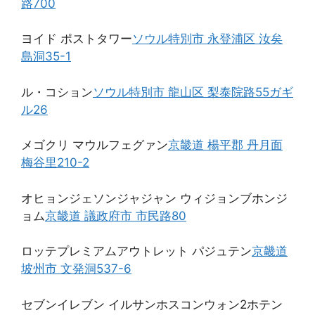
路700
ヨイド ポストタワー
ソウル特別市 永登浦区 汝矣
島洞35-1
ル・コション
ソウル特別市 龍山区 梨泰院路55ガギ
ル26
メゴクリ マウルフェグァン
京畿道 楊平郡 丹月面
梅谷里210-2
オヒョンジェソンジャジャン ウィジョンブホンジ
ョム
京畿道 議政府市 市民路80
ロッテプレミアムアウトレット パジュテン
京畿道
坡州市 文発洞537-6
セブンイレブン イルサンホスコンウォン2ホテン