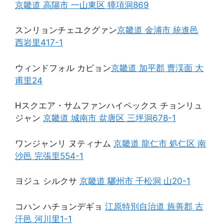
京畿道 高陽市 一山東区 獐項洞869
スンリョンチェユクグァン
京畿道 金浦市 統進邑
西岩里417-1
ウィンドフォル カピョン
京畿道 加平郡 曹渓面 大
甫里24
Hスクエア・サムファンハイペックス チョンリュ
ジャン
京畿道 城南市 盆唐区 三坪洞678-1
ワンジャンリ ヌティナム
京畿道 龍仁市 処仁区 南
沙邑 完張里554-1
ヨジュ シルクサ
京畿道 驪州市 千松洞 山20-1
コハン ハチョンデギョ
江原特別自治道 旌善郡 古
汗邑 河川里1-1