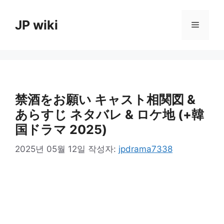
컨
텐
JP wiki
메
츠
로
뉴
건
너
뛰
기
禁酒をお願い キャスト相関図 &
あらすじ ネタバレ & ロケ地 (+韓
国ドラマ 2025)
2025년 05월 12일
작성자:
jpdrama7338