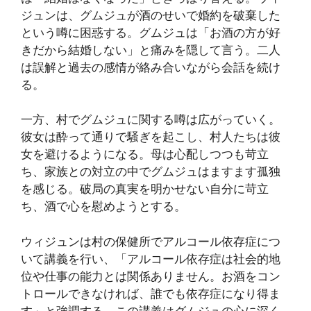
ジュンは、グムジュが酒のせいで婚約を破棄した
という噂に困惑する。グムジュは「お酒の方が好
きだから結婚しない」と痛みを隠して言う。二人
は誤解と過去の感情が絡み合いながら会話を続け
る。
一方、村でグムジュに関する噂は広がっていく。
彼女は酔って通りで騒ぎを起こし、村人たちは彼
女を避けるようになる。母は心配しつつも苛立
ち、家族との対立の中でグムジュはますます孤独
を感じる。破局の真実を明かせない自分に苛立
ち、酒で心を慰めようとする。
ウィジュンは村の保健所でアルコール依存症につ
いて講義を行い、「アルコール依存症は社会的地
位や仕事の能力とは関係ありません。お酒をコン
トロールできなければ、誰でも依存症になり得ま
す」と強調する。この講義はグムジュの心に深く