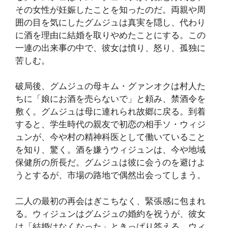
その女性が妊娠したことを知ったのだ。両親や周
囲の目を気にしたグムジュは真実を隠し、代わり
に酒を理由に結婚を取りやめたことにする。この
一連の出来事の中で、彼女は憤り、怒り、孤独に
苦しむ。
破局後、グムジュの母キム・グァンオクは村人た
ちに「娘にお酒を売らないで」と頼み、禁酒令を
敷く。グムジュは母に連れられ故郷に戻る。到着
すると、学生時代の親友で初恋の相手ソ・ウィジ
ュンが、今や村の精神科医として働いていること
を知り、驚く。酒を嫌うウィジュンは、今や地域
保健所の所長だ。グムジュは彼に会うのを避けよ
うとするが、市場の路地で偶然出会ってしまう。
二人の最初の再会はぎこちなく、緊張感に包まれ
る。ウィジュンはグムジュの婚約を祝うが、彼女
は「結婚はなくなった」ときっぱり答える。ウィ