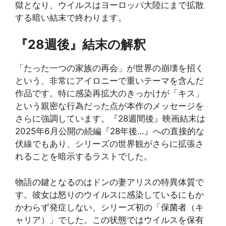
獄となり、ウイルスはヨーロッパ大陸にまで拡散
する暗い結末で終わります。
『28週後』結末の解釈
「たった一つの家族の再会」が世界の崩壊を招く
という、非常にアイロニーで重いテーマを含んだ
作品です。特に感染再拡大のきっかけが「キス」
という親密な行為だった点が本作のメッセージを
さらに強調しています。『28週間後』映画結末は
2025年6月公開の続編『28年後…』への直接的な
伏線でもあり、シリーズの世界観がさらに拡張さ
れることを暗示するラストでした。
物語の鍵となるのはドンの妻アリスの特異体質で
す。彼女は怒りのウイルスに感染しているにもか
かわらず発症しない、シリーズ初の「保菌者（キ
ャリア）」でした。この状態ではウイルスを保有