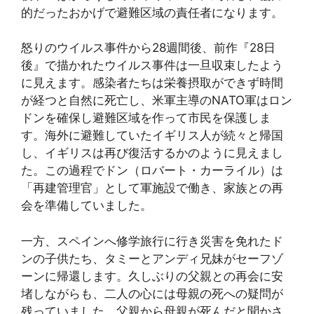
的だったおかげで避難区域の責任者になります。
怒りのウイルス事件から28週間後、前作『28日
後』で描かれたウイルス事件は一旦収束したよう
に見えます。感染者たちは栄養摂取ができず時間
が経つと自然に死亡し、米軍主導のNATO軍はロン
ドンを確保し避難区域を作って市民を保護しま
す。海外に避難していたイギリス人が続々と帰国
し、イギリスは再び復活するかのように見えまし
た。この過程でドン（ロバート・カーライル）は
「再建管理官」として軍施設で働き、家族との再
会を準備していました。
一方、スペインへ修学旅行に行き災害を免れたド
ンの子供たち、タミーとアンディ兄妹がセーフゾ
ーンに帰還します。久しぶりの父親との再会に安
堵しながらも、二人の心には母親の死への疑問が
残っていました。父親から母親が死んだと聞かさ