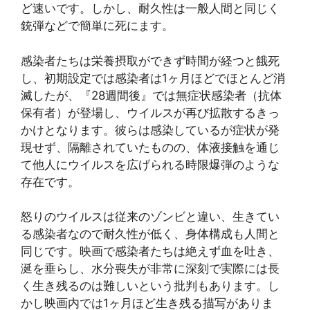
ど速いです。しかし、耐久性は一般人間と同じく
銃弾などで簡単に死にます。
感染者たちは栄養摂取ができず時間が経つと餓死
し、初期設定では感染者は1ヶ月ほどでほとんど消
滅したが、『28週間後』では無症状感染者（抗体
保有者）が登場し、ウイルスが再び拡散するきっ
かけとなります。彼らは感染しているが症状が発
現せず、隔離されていたものの、体液接触を通じ
て他人にウイルスを広げられる時限爆弾のような
存在です。
怒りのウイルスは従来のゾンビと違い、生きてい
る感染者なので耐久性が低く、身体構成も人間と
同じです。映画で感染者たちは絶えず血を吐き、
涎を垂らし、水分喪失が非常に深刻で実際には長
く生き残るのは難しいという批判もあります。し
かし映画内では1ヶ月ほど生き残る描写がありま