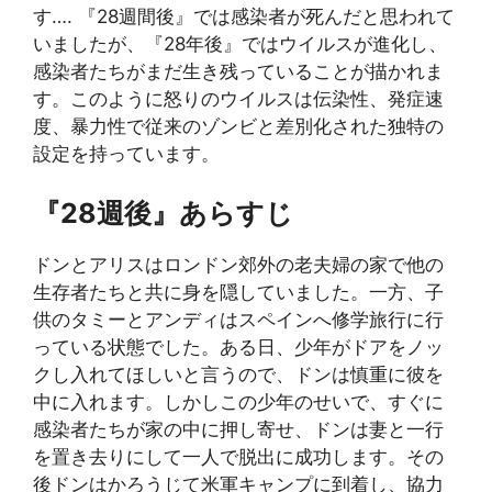
す…. 『28週間後』では感染者が死んだと思われて
いましたが、『28年後』ではウイルスが進化し、
感染者たちがまだ生き残っていることが描かれま
す。このように怒りのウイルスは伝染性、発症速
度、暴力性で従来のゾンビと差別化された独特の
設定を持っています。
『28週後』あらすじ
ドンとアリスはロンドン郊外の老夫婦の家で他の
生存者たちと共に身を隠していました。一方、子
供のタミーとアンディはスペインへ修学旅行に行
っている状態でした。ある日、少年がドアをノッ
クし入れてほしいと言うので、ドンは慎重に彼を
中に入れます。しかしこの少年のせいで、すぐに
感染者たちが家の中に押し寄せ、ドンは妻と一行
を置き去りにして一人で脱出に成功します。その
後ドンはかろうじて米軍キャンプに到着し、協力