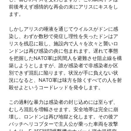
前後考えず感情的な再会の末にアリスにキスをし
ます。
しかしアリスの唾液を通じてウイルスがドンに感
染し、わずか数秒で発症し理性を失ったドンはア
リスを残忍に殺し、施設内で人々を次々と襲いロ
ンドンは再び感染の炎に包まれます。遅れて事態
を把握したNATO軍は民間人を避難させ阻止線を構
築しようとしますが、誰が感染者で非感染者か区
別できず混乱に陥ります。状況が手に負えない状
況になると、NATO軍は味方を除くすべての人を射
殺せよというコードレッドを発令します。
この過剰な暴力は感染者の封じ込めには至らず、
むしろ混乱を増幅させます。安全地帯は完全に崩
壊し、ロンドンは再び地獄と化します。その後ア
パッチヘリコプターで主人公が乗った車両を攻撃