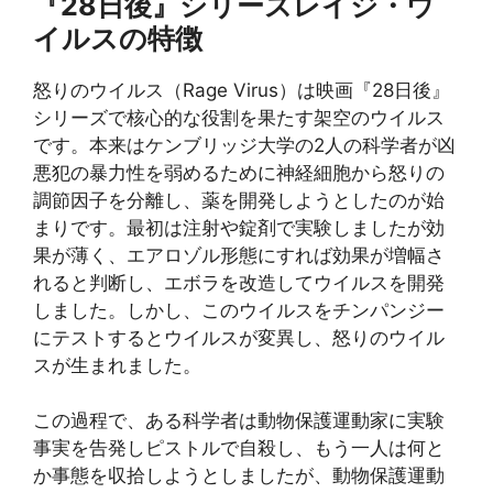
『28日後』シリーズ
レイジ・ウ
イルス
の特徴
怒りのウイルス（Rage Virus）は映画『28日後』
シリーズで核心的な役割を果たす架空のウイルス
です。本来はケンブリッジ大学の2人の科学者が凶
悪犯の暴力性を弱めるために神経細胞から怒りの
調節因子を分離し、薬を開発しようとしたのが始
まりです。最初は注射や錠剤で実験しましたが効
果が薄く、エアロゾル形態にすれば効果が増幅さ
れると判断し、エボラを改造してウイルスを開発
しました。しかし、このウイルスをチンパンジー
にテストするとウイルスが変異し、怒りのウイル
スが生まれました。
この過程で、ある科学者は動物保護運動家に実験
事実を告発しピストルで自殺し、もう一人は何と
か事態を収拾しようとしましたが、動物保護運動