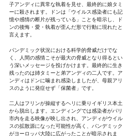
子アンディに異常な執着を見せ、最終的に娘タミ
ーに殺されます。ドンは「ウイルス感染者にも記
憶や感情の断片が残っている」ことを暗示し、ド
ンの後悔・愛・執着が歪んだ形で行動に現れたと
言えます。
パンデミック状況における科学的脅威だけでな
く、人間の感情こそが最大の脅威となり得るとい
う深いメッセージを投げかけます。最終的に生き
残ったのは姉タミーと弟アンディの二人です。ア
ンディはドンに噛まれ感染しましたが、母親アリ
スのように発症せず「保菌者」です。
二人はフリンが操縦するヘリに乗りイギリス本土
から脱出します。エンディングでは感染者がパリ
市内を走る映像が映し出され、アンディがウイル
スの拡散源になった可能性が高く、パンデミック
がヨーロッパ大陸に広がったことが暗示されま