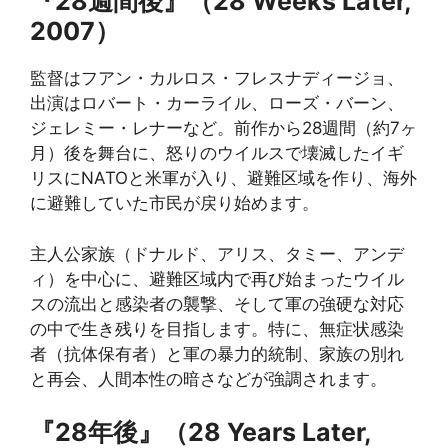
『28週間後』（28 Weeks Later,
2007）
監督はフアン・カルロス・フレスナディージョ、
出演はロバート・カーライル、ローズ・バーン、
ジェレミー・レナーなど。前作から28週間（約7ヶ
月）後を舞台に、怒りのウイルスで壊滅したイギ
リスにNATOと米軍が入り、避難区域を作り、海外
に避難していた市民が戻り始めます。
主人公家族（ドナルド、アリス、タミー、アンデ
ィ）を中心に、避難区域内で再び始まったウイル
スの流出と感染者の襲撃、そして軍の強硬な対応
の中で生き残りを目指します。特に、無症状感染
者（抗体保有者）と軍の暴力的統制、家族の別れ
と再会、人間本性の暗さなどが強調されます。
『28年後』（28 Years Later,