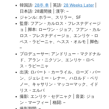
韓国語:
28주 후
| 英語:
28 Weeks Later
|
日本語: 28週間後 | 漢字: –
ジャンル: ホラー、スリラー、SF
監督: フアン・カルロス・フレスナディージ
ョ | 脚本: ローワン・ジョフ、フアン・カル
ロス・フレスナディージョ、エンリケ・ロ
ペス・ラビーニャ、ヘスス・オルモ | 脚色:
–
プロデューサー: アンドリュー・マクドナル
ド、アラン・ニクソン、エンリケ・ロペ
ス・ラビーニャ
出演: ロバート・カーライル、ローズ・バー
ン、ジェレミー・レナー、ハロルド・ペリ
ノー、キャサリン・マッコーマック、イド
リス・エルバ
撮影: エンリケ・セデニャク | 音楽: ジョ
ン・マーフィー | 格闘: –
撮影期間: –