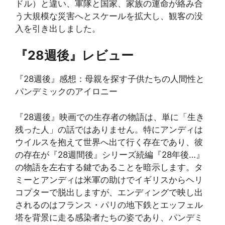
ドル）と違い、軍隊と国家、家族の運命が絡み合
う大規模な災害へとスケールを拡大し、観客の没
入を引き出しました。
『28週後』レビュー
『28週後』感想：母親を探す子供たちの人間性と
パンデミックのアイロニー
『28週後』映画での生存者の物語は、単に「生き
残った人」の話ではありません。特にアンディは
ウイルスを抱えて世界へ出て行く存在であり、彼
の存在が『28週間後』シリーズ続編『28年後…』
の物語を左右する鍵であることを暗示します。タ
ミーとアンディは米軍の助けでイギリスからヘリ
コプターで脱出しますが、エンディングで映し出
されるのはフランス・パリの地下鉄とエッフェル
塔を背景に走る感染者たちの姿であり、パンデミ