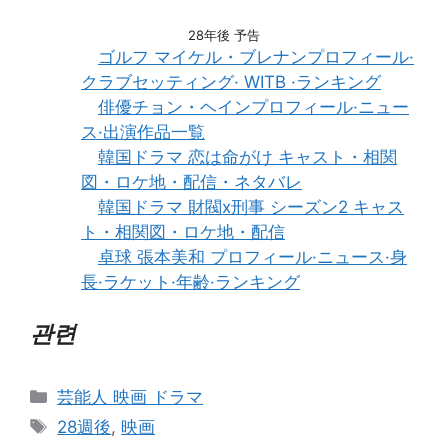
28年後 予告
ゴルフ マイケル・ブレナンプロフィール·
クラブセッティング· WITB ·ランキング
俳優チョン・ヘインプロフィール·ニュー
ス·出演作品一覧
韓国ドラマ 恋は命がけ キャスト・相関
図・ロケ地・配信・ネタバレ
韓国ドラマ 財閥x刑事 シーズン2 キャス
ト・相関図・ロケ地・配信
卓球 張本美和 プロフィール·ニュース·身
長·ラケット·年齢·ランキング
관련
카
芸能人 映画 ドラマ
테
태
28週後
,
映画
고
그