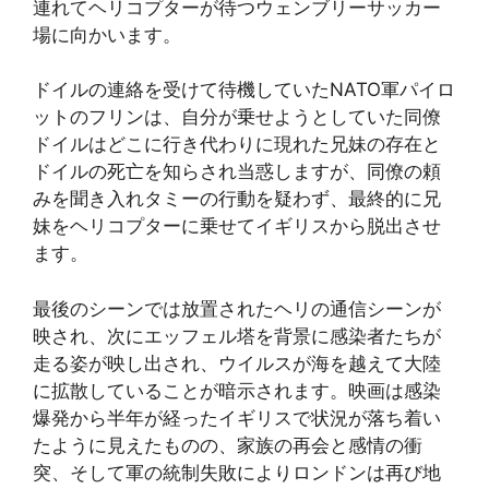
連れてヘリコプターが待つウェンブリーサッカー
場に向かいます。
ドイルの連絡を受けて待機していたNATO軍パイロ
ットのフリンは、自分が乗せようとしていた同僚
ドイルはどこに行き代わりに現れた兄妹の存在と
ドイルの死亡を知らされ当惑しますが、同僚の頼
みを聞き入れタミーの行動を疑わず、最終的に兄
妹をヘリコプターに乗せてイギリスから脱出させ
ます。
最後のシーンでは放置されたヘリの通信シーンが
映され、次にエッフェル塔を背景に感染者たちが
走る姿が映し出され、ウイルスが海を越えて大陸
に拡散していることが暗示されます。映画は感染
爆発から半年が経ったイギリスで状況が落ち着い
たように見えたものの、家族の再会と感情の衝
突、そして軍の統制失敗によりロンドンは再び地