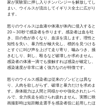
家が実験室に押し入りチンパンジーを解放してし
まい、ウイルスが流出してイギリス全土に広がり
ます。
怒りのウイルスは血液や体液が体内に侵入すると
20～30秒で感染者を作ります。感染者は血を吐
き、目の色が赤くなり、血涙を流します。理性と
知性を失い、暴力性が極大化し、標的を見つける
とすぐに叫び声を上げて走り寄り、噛みつき、掻
きむしり、刺し、殴るなど破壊しか求めません。
感染者の体液一滴でも接触すれば感染が確定し、
感染速度が非常に速く強力なのが特徴です。
怒りのウイルス感染者は従来のゾンビとは異な
り、人肉を欲しがらず、破壊と暴力だけを求めま
す。身体能力は人間と同様かやや強化されたレベ
ルで、全力疾走を続けられ疲れません。実際に映
画撮影時は短距離走選手を感染者役に起用したほ