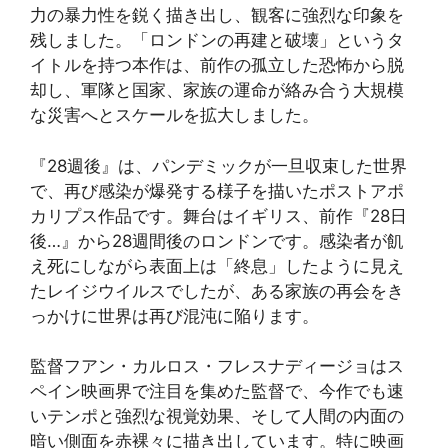
力の暴力性を鋭く描き出し、観客に強烈な印象を
残しました。「ロンドンの再建と破壊」というタ
イトルを持つ本作は、前作の孤立した恐怖から脱
却し、軍隊と国家、家族の運命が絡み合う大規模
な災害へとスケールを拡大しました。
『28週後』は、パンデミックが一旦収束した世界
で、再び感染が爆発する様子を描いたポストアポ
カリプス作品です。舞台はイギリス、前作『28日
後…』から28週間後のロンドンです。感染者が飢
え死にしながら表面上は「終息」したように見え
たレイジウイルスでしたが、ある家族の再会をき
っかけに世界は再び混沌に陥ります。
監督フアン・カルロス・フレスナディージョはス
ペイン映画界で注目を集めた監督で、今作でも速
いテンポと強烈な視覚効果、そして人間の内面の
暗い側面を赤裸々に描き出しています。特に映画