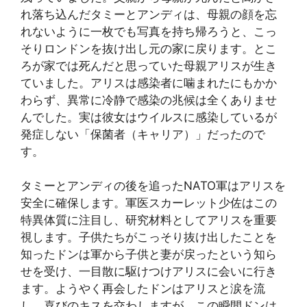
れ落ち込んだタミーとアンディは、母親の顔を忘
れないように一枚でも写真を持ち帰ろうと、こっ
そりロンドンを抜け出し元の家に戻ります。とこ
ろが家では死んだと思っていた母親アリスが生き
ていました。アリスは感染者に噛まれたにもかか
わらず、異常に冷静で感染の兆候は全くありませ
んでした。実は彼女はウイルスに感染しているが
発症しない「保菌者（キャリア）」だったので
す。
タミーとアンディの後を追ったNATO軍はアリスを
安全に確保します。軍医スカーレット少佐はこの
特異体質に注目し、研究材料としてアリスを重要
視します。子供たちがこっそり抜け出したことを
知ったドンは軍から子供と妻が戻ったという知ら
せを受け、一目散に駆けつけアリスに会いに行き
ます。ようやく再会したドンはアリスと涙を流
し、喜びのキスを交わしますが、この瞬間ドンは