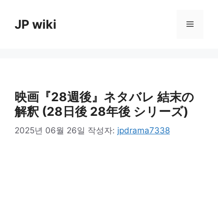
컨
텐
JP wiki
메
츠
로
뉴
건
너
뛰
기
映画『28週後』ネタバレ 結末の
解釈 (28日後 28年後 シリーズ)
2025년 06월 26일
작성자:
jpdrama7338