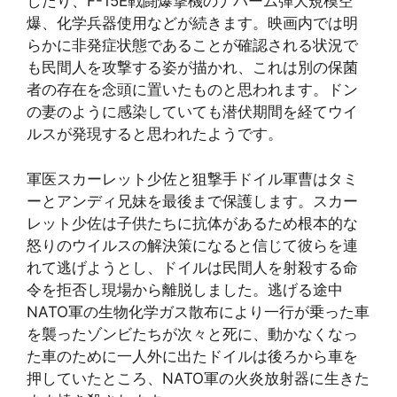
したり、F-15E戦闘爆撃機のナパーム弾大規模空
爆、化学兵器使用などが続きます。映画内では明
らかに非発症状態であることが確認される状況で
も民間人を攻撃する姿が描かれ、これは別の保菌
者の存在を念頭に置いたものと思われます。ドン
の妻のように感染していても潜伏期間を経てウイ
ルスが発現すると思われたようです。
軍医スカーレット少佐と狙撃手ドイル軍曹はタミ
ーとアンディ兄妹を最後まで保護します。スカー
レット少佐は子供たちに抗体があるため根本的な
怒りのウイルスの解決策になると信じて彼らを連
れて逃げようとし、ドイルは民間人を射殺する命
令を拒否し現場から離脱しました。逃げる途中
NATO軍の生物化学ガス散布により一行が乗った車
を襲ったゾンビたちが次々と死に、動かなくなっ
た車のために一人外に出たドイルは後ろから車を
押していたところ、NATO軍の火炎放射器に生きた