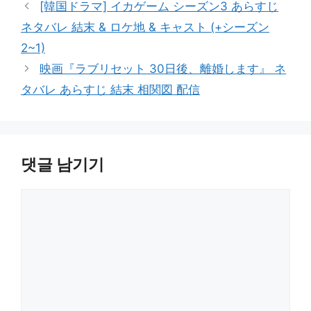
[韓国ドラマ] イカゲーム シーズン3 あらすじ
리
ネタバレ 結末 & ロケ地 & キャスト (+シーズン
2~1)
映画『ラブリセット 30日後、離婚します』 ネ
タバレ あらすじ 結末 相関図 配信
댓글 남기기
댓
글