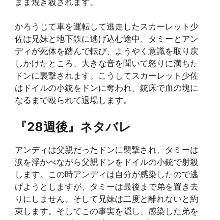
まま焼き殺されます。
かろうじて車を運転して逃走したスカーレット少
佐は兄妹と地下鉄に逃げ込む途中、タミーとアン
ディが死体を踏んで転び、ようやく意識を取り戻
しかけたところ、大きな音を聞いて怒りに満ちた
ドンに襲撃されます。こうしてスカーレット少佐
はドイルの小銃をドンに奪われ、銃床で血の塊に
なるまで殴られて退場します。
『28週後』ネタバレ
アンディは父親だったドンに襲撃され、タミーは
涙を浮かべながら父親ドンをドイルの小銃で射殺
します。この時アンディは自分が感染したので逃
げようとしますが、タミーは最後まで弟を置き去
りにしません。そして兄妹は二度と離れないと約
束します。そしてこの事実を隠し、感染した弟を