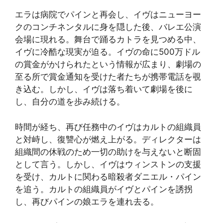
エラは病院でパインと再会し、イヴはニューヨー
クのコンチネンタルに身を隠した後、バレエ公演
会場に現れる。舞台で踊るカトラを見つめる中、
イヴに冷酷な現実が迫る。イヴの命に500万ドル
の賞金がかけられたという情報が広まり、劇場の
至る所で賞金通知を受けた者たちが携帯電話を覗
き込む。しかし、イヴは落ち着いて劇場を後に
し、自分の道を歩み続ける。
時間が経ち、再び任務中のイヴはカルトの組織員
と対峙し、復讐心が燃え上がる。ディレクターは
組織間の休戦のため一切の助けを与えないと断固
として言う。しかし、イヴはウィンストンの支援
を受け、カルトに関わる暗殺者ダニエル・パイン
を追う。カルトの組織員がイヴとパインを誘拐
し、再びパインの娘エラを連れ去る。