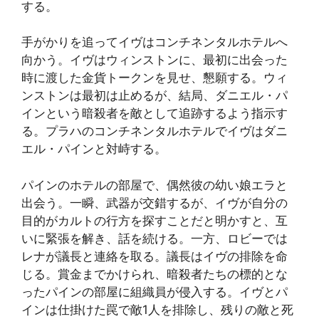
する。
手がかりを追ってイヴはコンチネンタルホテルへ
向かう。イヴはウィンストンに、最初に出会った
時に渡した金貨トークンを見せ、懇願する。ウィ
ンストンは最初は止めるが、結局、ダニエル・パ
インという暗殺者を敵として追跡するよう指示す
る。プラハのコンチネンタルホテルでイヴはダニ
エル・パインと対峙する。
パインのホテルの部屋で、偶然彼の幼い娘エラと
出会う。一瞬、武器が交錯するが、イヴが自分の
目的がカルトの行方を探すことだと明かすと、互
いに緊張を解き、話を続ける。一方、ロビーでは
レナが議長と連絡を取る。議長はイヴの排除を命
じる。賞金までかけられ、暗殺者たちの標的とな
ったパインの部屋に組織員が侵入する。イヴとパ
インは仕掛けた罠で敵1人を排除し、残りの敵と死