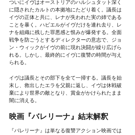
ついにイヴはオーストリアのハルシュタット深く
に隠されたカルトの本拠地にたどり着く。議長は
イヴの正体と共に、レナが失われた実の姉である
ことを暴く。ハビエルがイヴだけを連れ去り、レ
ナを組織に残した罪悪感と恨みが爆発する。全面
戦争を防ごうとするディレクターの意志で、ジョ
ン・ウィックがイヴの前に現れ決闘が繰り広げら
れる。しかし、最終的にイヴに復讐の時間が与え
られる。
イヴは議長とその部下を全て一掃する。議長を始
末し、救出したエラを父親に返し、イヴは休戦破
棄により世界の敵となり、賞金がかけられたまま
闇に消える。
映画『バレリーナ』結末解釈
『バレリーナ』は単なる復讐アクション映画では