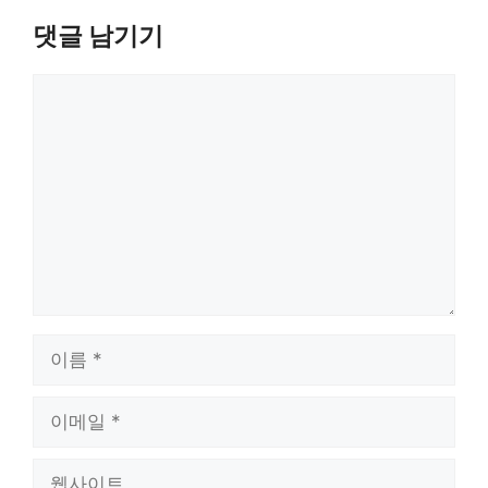
댓글 남기기
댓
글
이
름
이
메
일
웹