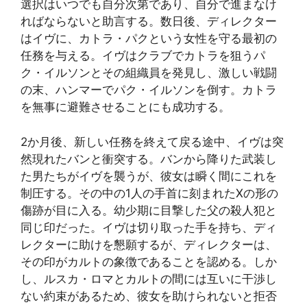
選択はいつでも自分次第であり、自分で進まなけ
ればならないと助言する。数日後、ディレクター
はイヴに、カトラ・パクという女性を守る最初の
任務を与える。イヴはクラブでカトラを狙うパ
ク・イルソンとその組織員を発見し、激しい戦闘
の末、ハンマーでパク・イルソンを倒す。カトラ
を無事に避難させることにも成功する。
2か月後、新しい任務を終えて戻る途中、イヴは突
然現れたバンと衝突する。バンから降りた武装し
た男たちがイヴを襲うが、彼女は瞬く間にこれを
制圧する。その中の1人の手首に刻まれたXの形の
傷跡が目に入る。幼少期に目撃した父の殺人犯と
同じ印だった。イヴは切り取った手を持ち、ディ
レクターに助けを懇願するが、ディレクターは、
その印がカルトの象徴であることを認める。しか
し、ルスカ・ロマとカルトの間には互いに干渉し
ない約束があるため、彼女を助けられないと拒否