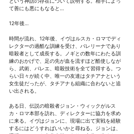
という神話の存在について説明する。相手によっ
て善にも悪にもなると…
12年後…
時間が流れ、12年後、イヴはルスカ・ロマでディ
レクターの過酷な訓練を受け、バレリーナであり
暗殺者として成長する。ノギとの数年にわたる訓
練のおかげで、足の先が血を流すほど酷使しなが
ら、武術、バレエ、暗殺技術を全て習得する。つ
らい日々が続く中、唯一の友達はタチアナという
女生徒だったが、タチアナも組織に合わないと追
い出される。
ある日、伝説の暗殺者ジョン・ウィックがルス
カ・ロマ本部を訪れ、ディレクターに協力を求め
に来る。イヴはジョンに、現場に出て実戦を経験
するにはどうすればいいかと尋ねる。ジョンは、