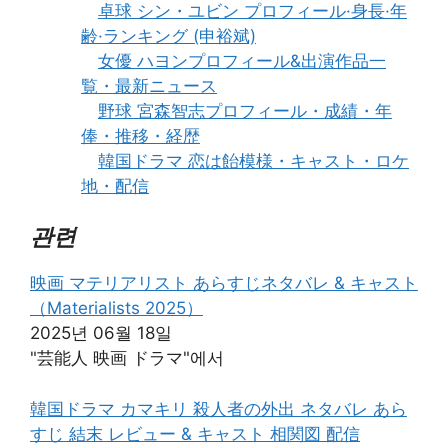
卓球 シン・ユビン プロフィール·身長·年
齢·ランキング (申裕斌)
女優 ハヨンプロフィール&出演作品一
覧・最新ニュース
野球 宮森智志プロフィール・成績・年
俸・推移・経歴
韓国ドラマ 恋は飴模様・キャスト・ロケ
地・配信
관련
映画 マテリアリスト あらすじネタバレ & キャスト
（Materialists 2025）
2025년 06월 18일
"芸能人 映画 ドラマ"에서
韓国ドラマ カマキリ 殺人者の外出 ネタバレ あら
すじ 結末 レビュー & キャスト 相関図 配信