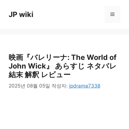
컨
텐
JP wiki
메
츠
로
뉴
건
너
뛰
기
映画『バレリーナ: The World of
John Wick』 あらすじ ネタバレ
結末 解釈 レビュー
2025년 08월 05일
작성자:
jpdrama7338