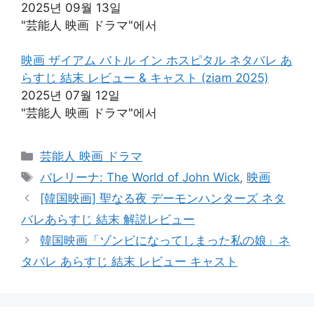
2025년 09월 13일
"芸能人 映画 ドラマ"에서
映画 ザイアム バトル イン ホスピタル ネタバレ あ
らすじ 結末 レビュー & キャスト (ziam 2025)
2025년 07월 12일
"芸能人 映画 ドラマ"에서
카
芸能人 映画 ドラマ
테
태
バレリーナ: The World of John Wick
,
映画
고
그
[韓国映画] 聖なる夜 デーモンハンターズ ネタ
리
バレあらすじ 結末 解説レビュー
韓国映画「ゾンビになってしまった私の娘」ネ
タバレ あらすじ 結末 レビュー キャスト