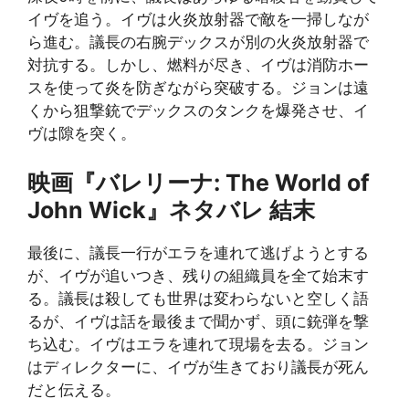
イヴを追う。イヴは火炎放射器で敵を一掃しなが
ら進む。議長の右腕デックスが別の火炎放射器で
対抗する。しかし、燃料が尽き、イヴは消防ホー
スを使って炎を防ぎながら突破する。ジョンは遠
くから狙撃銃でデックスのタンクを爆発させ、イ
ヴは隙を突く。
映画『
バレリーナ: The World of
John Wick
』ネタバレ 結末
最後に、議長一行がエラを連れて逃げようとする
が、イヴが追いつき、残りの組織員を全て始末す
る。議長は殺しても世界は変わらないと空しく語
るが、イヴは話を最後まで聞かず、頭に銃弾を撃
ち込む。イヴはエラを連れて現場を去る。ジョン
はディレクターに、イヴが生きており議長が死ん
だと伝える。