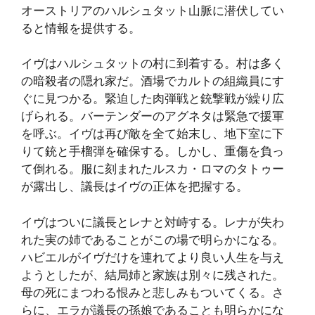
オーストリアのハルシュタット山脈に潜伏してい
ると情報を提供する。
イヴはハルシュタットの村に到着する。村は多く
の暗殺者の隠れ家だ。酒場でカルトの組織員にす
ぐに見つかる。緊迫した肉弾戦と銃撃戦が繰り広
げられる。バーテンダーのアグネタは緊急で援軍
を呼ぶ。イヴは再び敵を全て始末し、地下室に下
りて銃と手榴弾を確保する。しかし、重傷を負っ
て倒れる。服に刻まれたルスカ・ロマのタトゥー
が露出し、議長はイヴの正体を把握する。
イヴはついに議長とレナと対峙する。レナが失わ
れた実の姉であることがこの場で明らかになる。
ハビエルがイヴだけを連れてより良い人生を与え
ようとしたが、結局姉と家族は別々に残された。
母の死にまつわる恨みと悲しみもついてくる。さ
らに、エラが議長の孫娘であることも明らかにな