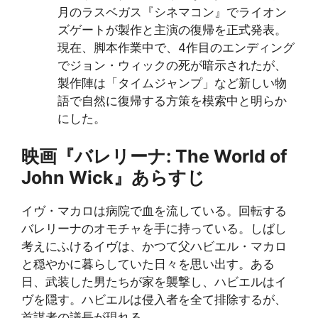
月のラスベガス『シネマコン』でライオン
ズゲートが製作と主演の復帰を正式発表。
現在、脚本作業中で、4作目のエンディング
でジョン・ウィックの死が暗示されたが、
製作陣は「タイムジャンプ」など新しい物
語で自然に復帰する方策を模索中と明らか
にした。
映画『
バレリーナ: The World of
John Wick
』あらすじ
イヴ・マカロは病院で血を流している。回転する
バレリーナのオモチャを手に持っている。しばし
考えにふけるイヴは、かつて父ハビエル・マカロ
と穏やかに暮らしていた日々を思い出す。ある
日、武装した男たちが家を襲撃し、ハビエルはイ
ヴを隠す。ハビエルは侵入者を全て排除するが、
首謀者の議長が現れる。