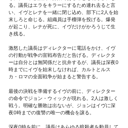
る。議長はエラをキラーにするため連れ去ると言
い、イヴとレナを一緒に閉じ込め、部下に2人を始
末しろと命じる。組織員は手榴弾を投げる。爆発
が起こり、レナが死に、イヴだけがかろうじて生
き残る。
激怒した議長はディレクターに電話をかけ、イヴ
の行動が戦争の宣戦布告だと告げる。ディレクタ
ーは自分とは無関係だと抗弁するが、議長は深夜0
時までにイヴを始末しなければ、カルトとルス
カ・ロマの全面戦争が始まると警告する。
最後の決戦を準備するイヴの前に、ディレクター
の命令でジョン・ウィックが現れる。2人は激しく
戦う。明確な勝敗は出ないが、ジョンはイヴに深
夜0時までの復讐の唯一の機会を譲る。
深夜0時を前に、議長はあらゆる暗殺者を動員して