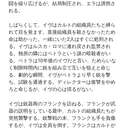
闘を繰り広げるが、結局制圧され、エラは誘拐さ
れる。
しばらくして、イヴはカルトの組織員たちと縛ら
れて目を覚ます。直接組織員を殺さなかったため
命は助かった。一緒にいた2人はすぐに処刑され
る。イヴはルスカ・ロマに連れ戻され監禁され
る。独房の隣にはペトラという謎の暗殺者がい
る。ペトラは10年後のイヴだと言い、ためらいな
く制限時間内に銃を組み立て互いを狙えと命じ
る。劇的な瞬間、イヴがペトラより早く銃を撃
ち、試験を通過する。ディレクターは復讐をやめ
ろと命じるが、イヴの心は揺るがない。
イヴは銃器商のフランクを訪ねる。フランクが武
器の説明をしている最中、カルトの組織員たちが
突然襲撃する。銃撃戦の末、フランクも手を負傷
するが、イヴは全員を倒す。フランクはカルトが