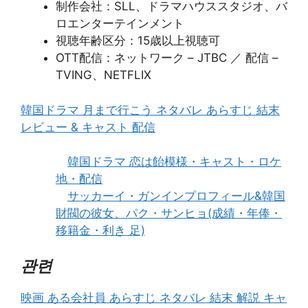
制作会社：SLL、ドラマハウススタジオ、バ
ロエンターテインメント
視聴年齢区分：15歳以上視聴可
OTT配信：ネットワーク – JTBC ／ 配信 –
TVING、NETFLIX
韓国ドラマ 月まで行こう ネタバレ あらすじ 結末
レビュー & キャスト 配信
韓国ドラマ 恋は飴模様・キャスト・ロケ
地・配信
サッカーイ・ガンインプロフィール&韓国
財閥の彼女、パク・サンヒョ(成績・年俸・
移籍金・利き 足)
관련
映画 ある会社員 あらすじ ネタバレ 結末 解説 キャ