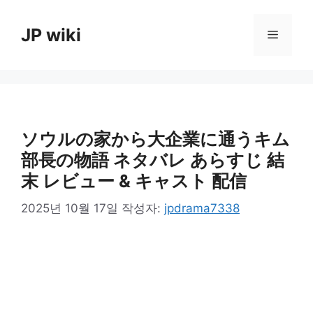
컨
텐
JP wiki
메
츠
로
뉴
건
너
뛰
기
ソウルの家から大企業に通うキム
部長の物語 ネタバレ あらすじ 結
末 レビュー & キャスト 配信
2025년 10월 17일
작성자:
jpdrama7338