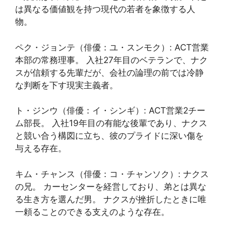
は異なる価値観を持つ現代の若者を象徴する人
物。
ペク・ジョンテ（俳優：ユ・スンモク）: ACT営業
本部の常務理事。 入社27年目のベテランで、ナク
スが信頼する先輩だが、会社の論理の前では冷静
な判断を下す現実主義者。
ト・ジンウ（俳優：イ・シンギ）: ACT営業2チー
ム部長。 入社19年目の有能な後輩であり、ナクス
と競い合う構図に立ち、彼のプライドに深い傷を
与える存在。
キム・チャンス（俳優：コ・チャンソク）: ナクス
の兄。 カーセンターを経営しており、弟とは異な
る生き方を選んだ男。 ナクスが挫折したときに唯
一頼ることのできる支えのような存在。