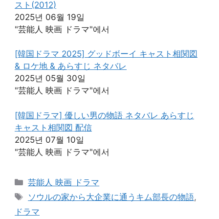
スト(2012)
2025년 06월 19일
"芸能人 映画 ドラマ"에서
[韓国ドラマ 2025] グッドボーイ キャスト相関図
& ロケ地 & あらすじ ネタバレ
2025년 05월 30일
"芸能人 映画 ドラマ"에서
[韓国ドラマ] 優しい男の物語 ネタバレ あらすじ
キャスト相関図 配信
2025년 07월 10일
"芸能人 映画 ドラマ"에서
카
芸能人 映画 ドラマ
테
태
ソウルの家から大企業に通うキム部長の物語
,
고
그
ドラマ
리