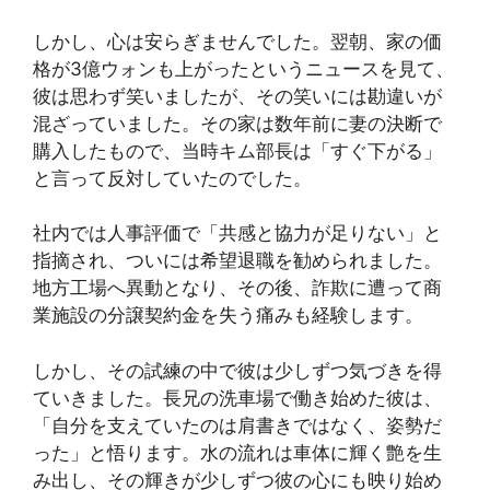
しかし、心は安らぎませんでした。翌朝、家の価
格が3億ウォンも上がったというニュースを見て、
彼は思わず笑いましたが、その笑いには勘違いが
混ざっていました。その家は数年前に妻の決断で
購入したもので、当時キム部長は「すぐ下がる」
と言って反対していたのでした。
社内では人事評価で「共感と協力が足りない」と
指摘され、ついには希望退職を勧められました。
地方工場へ異動となり、その後、詐欺に遭って商
業施設の分譲契約金を失う痛みも経験します。
しかし、その試練の中で彼は少しずつ気づきを得
ていきました。長兄の洗車場で働き始めた彼は、
「自分を支えていたのは肩書きではなく、姿勢だ
った」と悟ります。水の流れは車体に輝く艶を生
み出し、その輝きが少しずつ彼の心にも映り始め