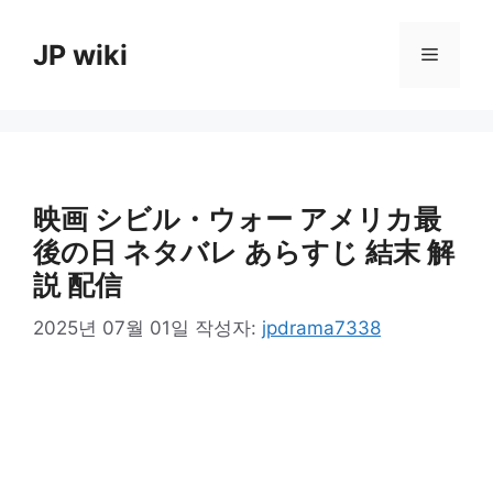
컨
텐
JP wiki
메
츠
로
뉴
건
너
뛰
기
映画 シビル・ウォー アメリカ最
後の日 ネタバレ あらすじ 結末 解
説 配信
2025년 07월 01일
작성자:
jpdrama7338