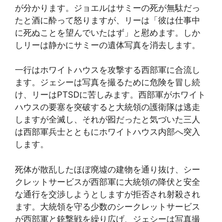
が分かります。ジョエルはサミーの死が無駄だっ
たと酒に酔って怒りますが、リーは「彼は仕事中
に死ぬことを望んでいたはず」と慰めます。しか
しリーは静かにサミーの遺体写真を消去します。
一行はホワイトハウスを攻撃する西部軍に合流し
ます。ジェシーは写真を撮るために危険を冒し続
け、リーはPTSDに苦しみます。西部軍がホワイト
ハウスの要塞を突破すると大統領の護衛隊は逃走
しますが全滅し、それが囮だったと気づいた三人
は西部軍兵士とともにホワイトハウス内部へ突入
します。
死体が散乱したほぼ廃墟の建物を通り抜け、シー
クレットサービスが西部軍に大統領の降伏と安全
な通行を交渉しようとしますが拒否され射殺され
ます。大統領を守る少数のシークレットサービス
が西部軍と銃撃戦を繰り広げ、ジェシーは写真撮