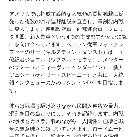
アメリカでは権威主義的な大統領の長期独裁に反
発した複数の州が連邦離脱を宣言し、深刻な内戦
に突入します。連邦政府軍、西部連合軍、フロリ
ダ同盟、新人民軍という4つの主要勢力が互いに銃
口を向け合っています。ベテラン従軍フォトグラ
ファーのリー（キルスティン・ダンスト）は、同
僚記者ジョエル（ワグネル・モウラ）、メンター
のサミー（スティーヴン・ヘンダーソン）、新人
ジェシー（ケイリー・スピーニー）と共に、大統
領インタビューのためワシントンD.C.を目指しま
す。
彼らは戦場を駆け巡りながら民間人虐殺や暴力、
混乱を目の当たりにし、それを記録します。内戦
の惨状をカメラに収めながら、人間性の崩壊と戦
争の無意味さに気づいていきます。ロードムービ
ー形式を借りて、記者たちが戦場を旅する過程