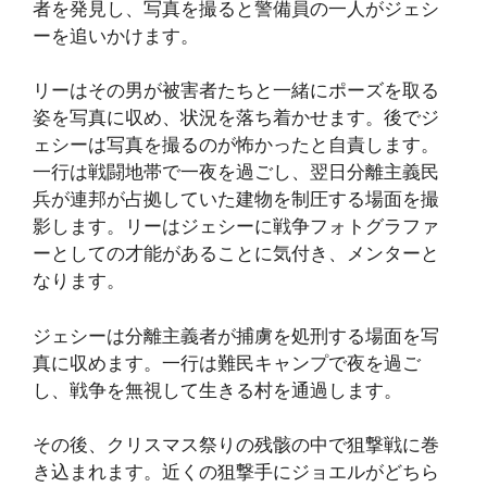
者を発見し、写真を撮ると警備員の一人がジェシ
ーを追いかけます。
リーはその男が被害者たちと一緒にポーズを取る
姿を写真に収め、状況を落ち着かせます。後でジ
ェシーは写真を撮るのが怖かったと自責します。
一行は戦闘地帯で一夜を過ごし、翌日分離主義民
兵が連邦が占拠していた建物を制圧する場面を撮
影します。リーはジェシーに戦争フォトグラファ
ーとしての才能があることに気付き、メンターと
なります。
ジェシーは分離主義者が捕虜を処刑する場面を写
真に収めます。一行は難民キャンプで夜を過ご
し、戦争を無視して生きる村を通過します。
その後、クリスマス祭りの残骸の中で狙撃戦に巻
き込まれます。近くの狙撃手にジョエルがどちら