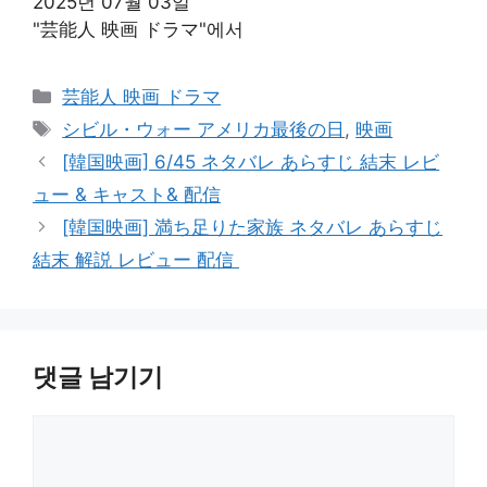
2025년 07월 03일
"芸能人 映画 ドラマ"에서
카
芸能人 映画 ドラマ
테
태
シビル・ウォー アメリカ最後の日
,
映画
고
그
[韓国映画] 6/45 ネタバレ あらすじ 結末 レビ
리
ュー & キャスト& 配信
[韓国映画] 満ち足りた家族 ネタバレ あらすじ
結末 解説 レビュー 配信
댓글 남기기
댓
글