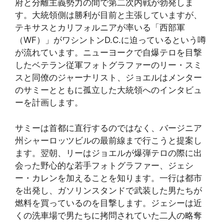
府と分離主義勢力の間で第二次内戦が勃発しま
す。大統領側は勝利が目前と主張していますが、
テキサスとカリフォルニアが率いる「西部軍
（WF）」がワシントンD.C.に迫っているという噂
が流れています。ニューヨークで自爆テロを目撃
したベテラン従軍フォトグラファーのリー・スミ
スと同僚のジャーナリスト、ジョエルはメンター
のサミーとともに孤立した大統領へのインタビュ
ーを計画します。
サミーは首都に直行するのではなく、バージニア
州シャーロッツビルの最前線まで行こうと提案し
ます。翌朝、リーはジョエルが爆弾テロの際に出
会った野心的な若手フォトグラファー、ジェシ
ー・カレンを加えることを知ります。一行は都市
を出発し、ガソリンスタンドで武装した男たちが
燃料を買っているのを目撃します。ジェシーは近
くの洗車場で男たちに拷問されていた二人の略奪