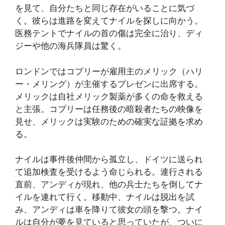
を見て、自分たちと同じ存在がいることに気づ
く。彼らは進路を変えてナイルを探しに向かう。
医務テントでナイルの首の傷は完全に治り、ディ
ジーや他の海兵隊員は驚く。
ロンドンではコプリーが雇用主のメリック（ハリ
ー・メリング）が主催するプレゼンに出席する。
メリックは自社メリック製薬が多くの命を救える
と主張。コプリーは任務後の暗殺者たちの映像を
見せ、メリックは実験のための確実な証拠を求め
る。
ナイルは事件後仲間から孤立し、ドイツに送られ
て追加検査を受けるよう命じられる。連行される
直前、アンディが現れ、他の兵士たちを倒してナ
イルを連れて行く。移動中、ナイルは脱出を試
み、アンディは車を降りて彼女の頭を撃つ。ナイ
ルは自分が夢を見ていると思っていたが、ついに