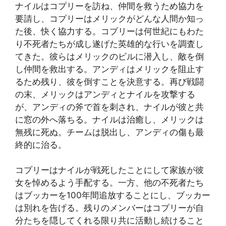
ナイルはコプリーを訪ね、仲間を救うため協力を
要請し、コプリーはメリックがどんな人間か知っ
た後、快く協力する。コプリーは何世紀にもわた
り不死者たちが成し遂げた英雄的な行いを調査し
てきた。彼らはメリックのビルに潜入し、敵を倒
し仲間を救出する。アンディはメリックを阻止す
るため残り、彼を倒すことを決意する。再び戦闘
の末、メリックはアンディとナイルを攻撃する
が、アンディの斧で首を刺され、ナイルが彼と共
に窓の外へ落ちる。ナイルは治癒し、メリックは
無残に死ぬ。チームは脱出し、アンディの傷も最
終的に治る。
コプリーはナイルが戦死したことにして家族が彼
女を悼めるよう手配する。一方、他の不死者たち
はブッカーを100年間追放することにし、ブッカー
は別れを告げる。残りのメンバーはコプリーが自
分たちを隠してくれる限り共に活動し続けること