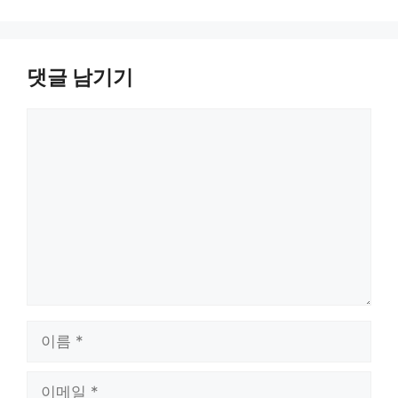
댓글 남기기
댓
글
이
름
이