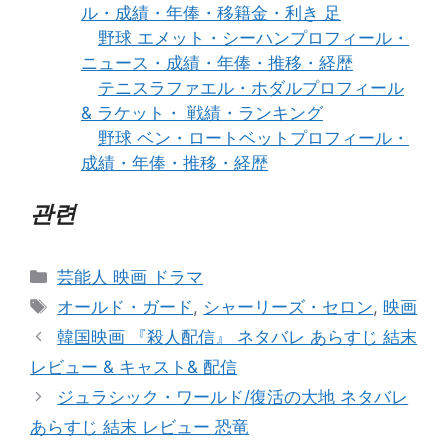
ル・成績・年俸・移籍金・利き 足
野球 エメット・シーハンプロフィール・
ニュース・成績・年俸・推移・経歴
テニスラファエル・ホダルプロフィール
& ラケット・ 戦績・ランキング
野球 ベン・ロートベットプロフィール・
成績・年俸・推移・経歴
관련
카
芸能人 映画 ドラマ
테
태
オールド・ガード
,
シャーリーズ・セロン
,
映画
고
그
韓国映画 『殺人配信』 ネタバレ あらすじ 結末
리
レビュー & キャスト& 配信
ジュラシック・ワールド/復活の大地 ネタバレ
あらすじ 結末 レビュー 恐竜