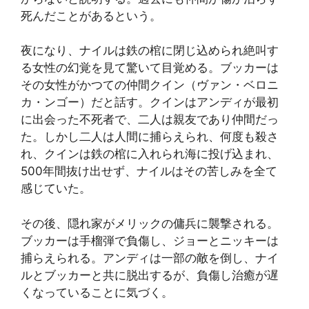
死んだことがあるという。
夜になり、ナイルは鉄の棺に閉じ込められ絶叫す
る女性の幻覚を見て驚いて目覚める。ブッカーは
その女性がかつての仲間クイン（ヴァン・ベロニ
カ・ンゴー）だと話す。クインはアンディが最初
に出会った不死者で、二人は親友であり仲間だっ
た。しかし二人は人間に捕らえられ、何度も殺さ
れ、クインは鉄の棺に入れられ海に投げ込まれ、
500年間抜け出せず、ナイルはその苦しみを全て
感じていた。
その後、隠れ家がメリックの傭兵に襲撃される。
ブッカーは手榴弾で負傷し、ジョーとニッキーは
捕らえられる。アンディは一部の敵を倒し、ナイ
ルとブッカーと共に脱出するが、負傷し治癒が遅
くなっていることに気づく。