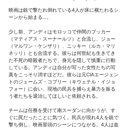
映画は銃で撃たれ倒れている4人が床に横たわるシ
ーンから始まる…。
少し前、アンディはモロッコで仲間のブッカー
（マティアス・スーナールツ）と合流し、ジョー
（マルワン・ケンザリ）、ニッキー（ルカ・マリ
ネッリ）とも合流する。彼らは何世紀も生きてき
た不死の暗殺者たちで、身元を隠して慎重に行動
している。アンディは自分が写った女性たちの写
真をこっそり消すほどだ。彼らは元CIAエージェン
トのジェームズ・コプリー（キウェテル・イジョ
フォー）に会い、現地の民兵を捕らえ暴力を振る
う者たちを退治してほしいと依頼される。
チームは任務を受けて南スーダンに向かうが、す
ぐに罠だったことに気づく。民兵が現れ4人を銃で
撃ち倒し、映画冒頭のシーンにつながる。4人は血