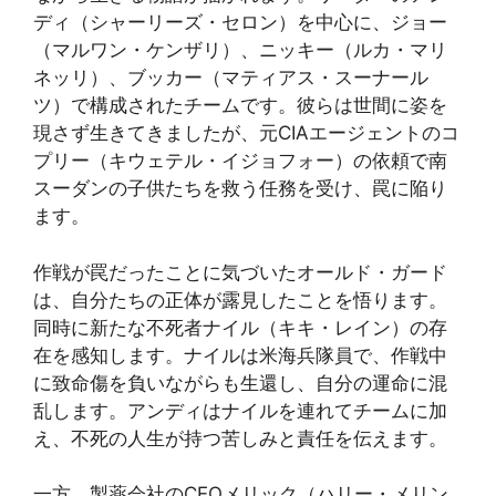
ディ（シャーリーズ・セロン）を中心に、ジョー
（マルワン・ケンザリ）、ニッキー（ルカ・マリ
ネッリ）、ブッカー（マティアス・スーナール
ツ）で構成されたチームです。彼らは世間に姿を
現さず生きてきましたが、元CIAエージェントのコ
プリー（キウェテル・イジョフォー）の依頼で南
スーダンの子供たちを救う任務を受け、罠に陥り
ます。
作戦が罠だったことに気づいたオールド・ガード
は、自分たちの正体が露見したことを悟ります。
同時に新たな不死者ナイル（キキ・レイン）の存
在を感知します。ナイルは米海兵隊員で、作戦中
に致命傷を負いながらも生還し、自分の運命に混
乱します。アンディはナイルを連れてチームに加
え、不死の人生が持つ苦しみと責任を伝えます。
一方、製薬会社のCEOメリック（ハリー・メリン