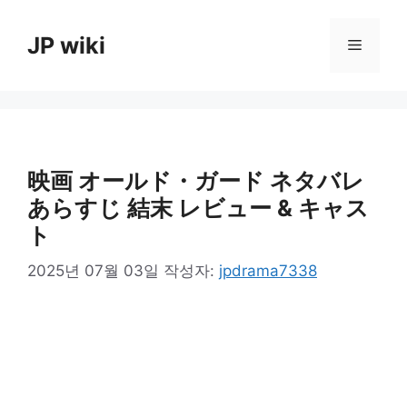
컨
텐
JP wiki
메
츠
로
뉴
건
너
뛰
기
映画 オールド・ガード ネタバレ
あらすじ 結末 レビュー & キャス
ト
2025년 07월 03일
작성자:
jpdrama7338