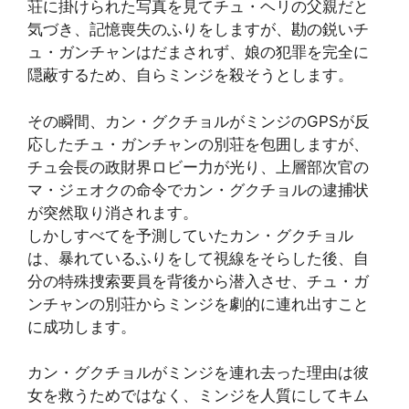
荘に掛けられた写真を見てチュ・ヘリの父親だと
気づき、記憶喪失のふりをしますが、勘の鋭いチ
ュ・ガンチャンはだまされず、娘の犯罪を完全に
隠蔽するため、自らミンジを殺そうとします。
その瞬間、カン・グクチョルがミンジのGPSが反
応したチュ・ガンチャンの別荘を包囲しますが、
チュ会長の政財界ロビー力が光り、上層部次官の
マ・ジェオクの命令でカン・グクチョルの逮捕状
が突然取り消されます。
しかしすべてを予測していたカン・グクチョル
は、暴れているふりをして視線をそらした後、自
分の特殊捜索要員を背後から潜入させ、チュ・ガ
ンチャンの別荘からミンジを劇的に連れ出すこと
に成功します。
カン・グクチョルがミンジを連れ去った理由は彼
女を救うためではなく、ミンジを人質にしてキム