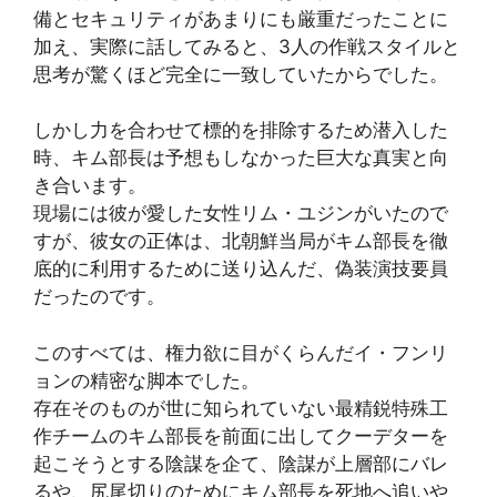
備とセキュリティがあまりにも厳重だったことに
加え、実際に話してみると、3人の作戦スタイルと
思考が驚くほど完全に一致していたからでした。
しかし力を合わせて標的を排除するため潜入した
時、キム部長は予想もしなかった巨大な真実と向
き合います。
現場には彼が愛した女性リム・ユジンがいたので
すが、彼女の正体は、北朝鮮当局がキム部長を徹
底的に利用するために送り込んだ、偽装演技要員
だったのです。
このすべては、権力欲に目がくらんだイ・フンリ
ョンの精密な脚本でした。
存在そのものが世に知られていない最精鋭特殊工
作チームのキム部長を前面に出してクーデターを
起こそうとする陰謀を企て、陰謀が上層部にバレ
るや、尻尾切りのためにキム部長を死地へ追いや