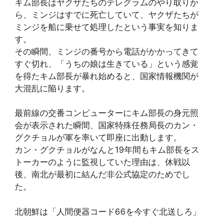
キム部長はヤクザたちのテレグラムのやり取りか
ら、ミンジはすでに死亡していて、ヤクザたちが
ミンジを船に乗せて処理したという事実を知りま
す。
その瞬間、ミンジの番号から電話がかかってきて
すぐ切れ、「うちの娘は生きている」という感覚
を得たキム部長が暴れ始めると、国家情報機関が
大混乱に陥ります。
最前線の交番コンピューターにキム部長の身元照
会が表示された瞬間、国家特殊任務局長のカン・
グクチョルが軍を率いて即座に出動します。
カン・グクチョルがなんと19年間もキム部長をス
トーカーのように監視していた理由は、休戦以
後、南北が最初に結んだ非公式協定のためでし
た。
北朝鮮は「人間便器コード66を今すぐ北送しろ」