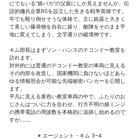
にでもいる“娘バカ”の父親にしか見えませんが、伝
説的傭兵企業RSを設立した生きる戦争英雄です。
牛でも殴り倒せそうな体格で、主に銃器と大きく
て美しい爆発物を自在に操り、敵陣をそのまま平
地に変えてしまう、文字通りの破壊神です。
キム部長はまずソン・ハンスのテコンドー教室を
訪れます。
対外的には普通のテコンドー教室の車両に見える
その内部を改造し、国家機関に負けないほどあら
ゆる情報照会が可能な先端秘密バンカーを公開し
ます。
平凡に見える黄色い教室車両の中で、ふたりのお
じさんはついに力を合わせ、行方不明の娘ミンジ
の携帯電話の周波数を本格的に追跡し始めるので
すが……。
※ エージェント・キム 3~4