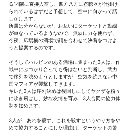
る14階に直接入室し、四方八方に盗聴器が仕掛け
られているはずだと予想して、空中に向かって話
しかけます。
所属は分からないが、お互いにターゲットと動線
が重なっているようなので、無駄に力を使わず、
今夜、広場横の酒場で顔を合わせて決着をつけよ
うと提案するのです。
そうしてハルビンのある酒場に集まった3人は、作
戦中にぶつかり合っても得はないと判断し、武力
で序列を決めようとしますが、空気を読まない中
国マフィアが襲撃してきます。
キレた3人は序列決めは後回しにしてヤクザを粉々
に吹き飛ばし、妙な友情を育み、3人合同の協力体
制を始めます。
3人が、あれを殺す、これを殺すというやり方をや
めて協力することにした理由は、ターゲットの警