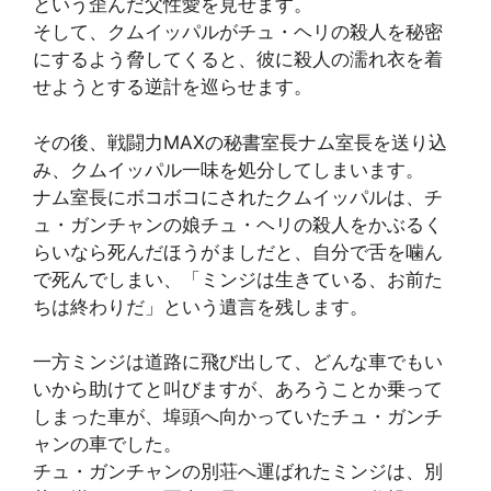
という歪んだ父性愛を見せます。
そして、クムイッパルがチュ・ヘリの殺人を秘密
にするよう脅してくると、彼に殺人の濡れ衣を着
せようとする逆計を巡らせます。
その後、戦闘力MAXの秘書室長ナム室長を送り込
み、クムイッパル一味を処分してしまいます。
ナム室長にボコボコにされたクムイッパルは、チ
ュ・ガンチャンの娘チュ・ヘリの殺人をかぶるく
らいなら死んだほうがましだと、自分で舌を噛ん
で死んでしまい、「ミンジは生きている、お前た
ちは終わりだ」という遺言を残します。
一方ミンジは道路に飛び出して、どんな車でもい
いから助けてと叫びますが、あろうことか乗って
しまった車が、埠頭へ向かっていたチュ・ガンチ
ャンの車でした。
チュ・ガンチャンの別荘へ運ばれたミンジは、別