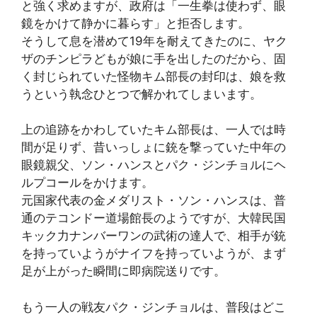
と強く求めますが、政府は「一生拳は使わず、眼
鏡をかけて静かに暮らす」と拒否します。
そうして息を潜めて19年を耐えてきたのに、ヤク
ザのチンピラどもが娘に手を出したのだから、固
く封じられていた怪物キム部長の封印は、娘を救
うという執念ひとつで解かれてしまいます。
上の追跡をかわしていたキム部長は、一人では時
間が足りず、昔いっしょに銃を撃っていた中年の
眼鏡親父、ソン・ハンスとパク・ジンチョルにヘ
ルプコールをかけます。
元国家代表の金メダリスト・ソン・ハンスは、普
通のテコンドー道場館長のようですが、大韓民国
キック力ナンバーワンの武術の達人で、相手が銃
を持っていようがナイフを持っていようが、まず
足が上がった瞬間に即病院送りです。
もう一人の戦友パク・ジンチョルは、普段はどこ