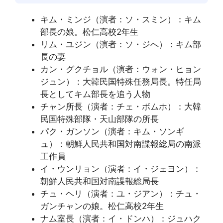
キム・ミンジ（演者：ソ・スミン）：キム
部長の娘。松仁高校2年生
リム・ユジン（演者：ソ・ジへ）：キム部
長の妻
カン・グクチョル（演者：ウォン・ヒョン
ジュン）：大韓民国特殊任務局長。特任局
長としてキム部長を追う人物
チャン所長（演者：チェ・ボムホ）：大韓
民国特殊部隊・天山部隊の所長
パク・ガンソン（演者：キム・ソンギ
ュ）：朝鮮人民共和国対南諜報総局の南派
工作員
イ・ウンリョン（演者：イ・ジェヨン）：
朝鮮人民共和国対南諜報総局長
チュ・ヘリ（演者：ユ・ジアン）：チュ・
ガンチャンの娘。松仁高校2年生
ナム室長（演者：イ・ドンハ）：ジュハク