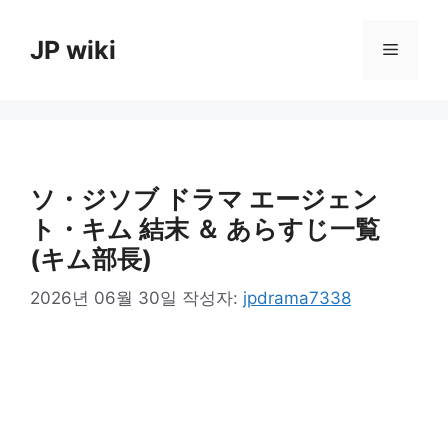
컨
텐
JP wiki
메
츠
로
뉴
건
너
뛰
기
ソ・ジソブ ドラマ エージェン
ト・キム 結末 ＆ あらすじ一覧
(キム部長)
2026년 06월 30일
작성자:
jpdrama7338