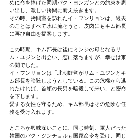
めに命を捧げた同期パク・ヨンガンとの約束を思
い出し、激しい拷問に耐え抜きます。
その時、拷問室を訪れたイ・フンリョンは、過去
のことはすべて水に流そうと、皮肉にもキム部長
に再び自由を提案します。
この時期、キム部長は後にミンジの母となるリ
ム・ユジンと出会い、恋に落ちますが、幸せは束
の間でした。
イ・フンリョンは「北朝鮮党がリム・ユジンとキ
ム部長を暗殺しようとしている。この危機から逃
れたければ、首領の長男を暗殺して来い」と密命
を下します。
愛する女性を守るため、キム部長はその危険な任
務を受け入れます。
ところが興味深いことに、同じ時刻、軍人だった
韓国のパク・ジンチョルも国家命令を受け、同じ