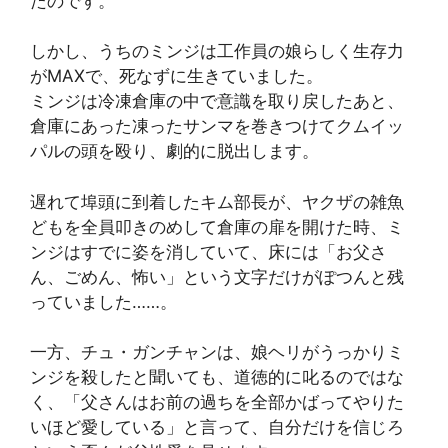
たのです。
しかし、うちのミンジは工作員の娘らしく生存力
がMAXで、死なずに生きていました。
ミンジは冷凍倉庫の中で意識を取り戻したあと、
倉庫にあった凍ったサンマを巻きつけてクムイッ
パルの頭を殴り、劇的に脱出します。
遅れて埠頭に到着したキム部長が、ヤクザの雑魚
どもを全員叩きのめして倉庫の扉を開けた時、ミ
ンジはすでに姿を消していて、床には「お父さ
ん、ごめん、怖い」という文字だけがぽつんと残
っていました……。
一方、チュ・ガンチャンは、娘ヘリがうっかりミ
ンジを殺したと聞いても、道徳的に叱るのではな
く、「父さんはお前の過ちを全部かばってやりた
いほど愛している」と言って、自分だけを信じろ