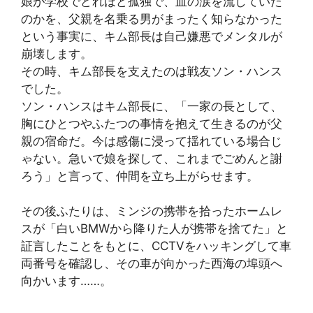
娘が学校でどれほど孤独で、血の涙を流していた
のかを、父親を名乗る男がまったく知らなかった
という事実に、キム部長は自己嫌悪でメンタルが
崩壊します。
その時、キム部長を支えたのは戦友ソン・ハンス
でした。
ソン・ハンスはキム部長に、「一家の長として、
胸にひとつやふたつの事情を抱えて生きるのが父
親の宿命だ。今は感傷に浸って揺れている場合じ
ゃない。急いで娘を探して、これまでごめんと謝
ろう」と言って、仲間を立ち上がらせます。
その後ふたりは、ミンジの携帯を拾ったホームレ
スが「白いBMWから降りた人が携帯を捨てた」と
証言したことをもとに、CCTVをハッキングして車
両番号を確認し、その車が向かった西海の埠頭へ
向かいます……。