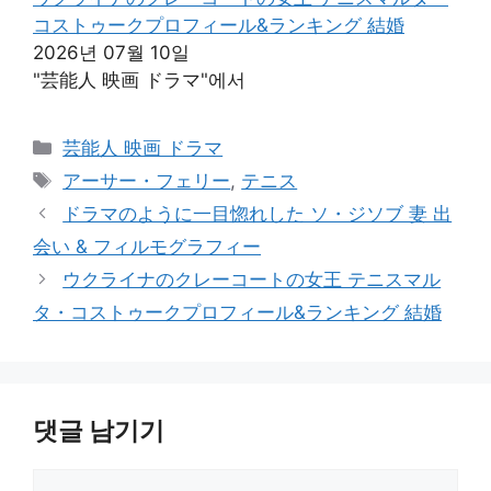
コストゥークプロフィール&ランキング 結婚
2026년 07월 10일
"芸能人 映画 ドラマ"에서
카
芸能人 映画 ドラマ
테
태
アーサー・フェリー
,
テニス
고
그
ドラマのように一目惚れした ソ・ジソブ 妻 出
리
会い & フィルモグラフィー
ウクライナのクレーコートの女王 テニスマル
タ・コストゥークプロフィール&ランキング 結婚
댓글 남기기
댓