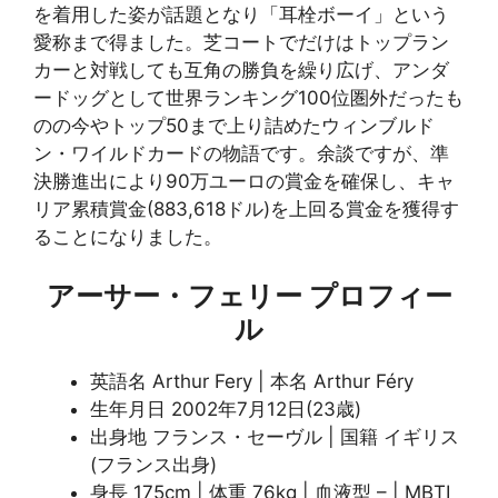
を着用した姿が話題となり「耳栓ボーイ」という
愛称まで得ました。芝コートでだけはトップラン
カーと対戦しても互角の勝負を繰り広げ、アンダ
ードッグとして世界ランキング100位圏外だったも
のの今やトップ50まで上り詰めたウィンブルド
ン・ワイルドカードの物語です。余談ですが、準
決勝進出により90万ユーロの賞金を確保し、キャ
リア累積賞金(883,618ドル)を上回る賞金を獲得す
ることになりました。
アーサー・フェリー プロフィー
ル
英語名 Arthur Fery | 本名 Arthur Féry
生年月日 2002年7月12日(23歳)
出身地 フランス・セーヴル | 国籍 イギリス
(フランス出身)
身長 175cm | 体重 76kg | 血液型 – | MBTI