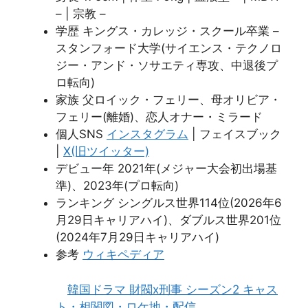
– | 宗教 –
学歴 キングス・カレッジ・スクール卒業 –
スタンフォード大学(サイエンス・テクノロ
ジー・アンド・ソサエティ専攻、中退後プ
ロ転向)
家族 父ロイック・フェリー、母オリビア・
フェリー(離婚)、恋人オナー・ミラード
個人SNS
インスタグラム
| フェイスブック
|
X(旧ツイッター)
デビュー年 2021年(メジャー大会初出場基
準)、2023年(プロ転向)
ランキング シングルス世界114位(2026年6
月29日キャリアハイ)、ダブルス世界201位
(2024年7月29日キャリアハイ)
参考
ウィキペディア
韓国ドラマ 財閥x刑事 シーズン2 キャス
ト・相関図・ロケ地・配信