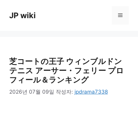
컨
텐
JP wiki
메
츠
로
뉴
건
너
뛰
기
芝コートの王子 ウィンブルドン
テニス アーサー・フェリー プロ
フィール＆ランキング
2026년 07월 09일
작성자:
jpdrama7338