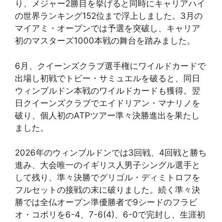
り、メジャー2勝目を挙げると同時にキャリアハイ
の世界ランキング152位まで浮上しました。3月の
マイアミ・オープンでは予選を突破し、キャリア
初のマスターズ1000本戦の舞台を踏みました。
6月、クイーンズクラブ選手権にワイルドカードで
出場し初戦でトビー・サミュエルを破ると、同日
ウィンブルドン本戦のワイルドカードも獲得。翌
日クイーンズクラブでエイドリアン・マナリノを
破り、個人初のATPツアー準々決勝進出を果たし
ました。
2026年のウィンブルドンでは3回戦、4回戦と勝ち
進み、大会唯一のイギリス人男子シングル選手と
して残り、準々決勝でグリゴル・ディミトロフを
フルセットの接戦の末に破りました。続く準々決
勝では全仏オープン準優勝者で9シードのフラビ
オ・コボリを6-4、7-6(4)、6-0で完封し、生涯初