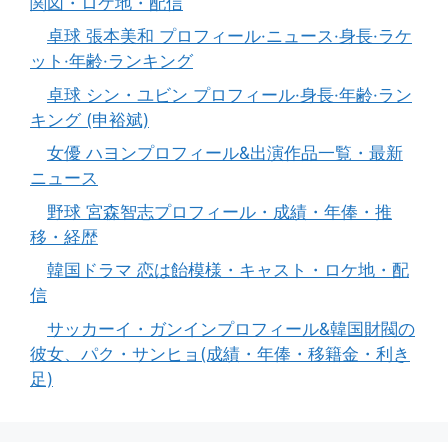
関図・ロケ地・配信
卓球 張本美和 プロフィール·ニュース·身長·ラケ
ット·年齢·ランキング
卓球 シン・ユビン プロフィール·身長·年齢·ラン
キング (申裕斌)
女優 ハヨンプロフィール&出演作品一覧・最新
ニュース
野球 宮森智志プロフィール・成績・年俸・推
移・経歴
韓国ドラマ 恋は飴模様・キャスト・ロケ地・配
信
サッカーイ・ガンインプロフィール&韓国財閥の
彼女、パク・サンヒョ(成績・年俸・移籍金・利き
足)