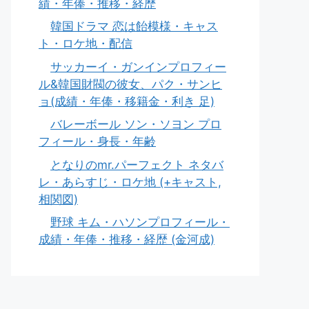
績・年俸・推移・経歴
韓国ドラマ 恋は飴模様・キャス
ト・ロケ地・配信
サッカーイ・ガンインプロフィー
ル&韓国財閥の彼女、パク・サンヒ
ョ(成績・年俸・移籍金・利き 足)
バレーボール ソン・ソヨン プロ
フィール・身長・年齢
となりのmr.パーフェクト ネタバ
レ・あらすじ・ロケ地 (+キャスト,
相関図)
野球 キム・ハソンプロフィール・
成績・年俸・推移・経歴 (金河成)