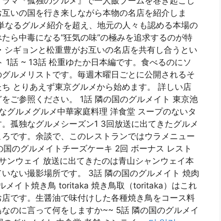
ドラマ『孤独のグルメ』で一人飯ブームを巻き起こし
お互いの国を行き来しながら本物の名店を紹介しま
』は、単なるグルメ紹介を超え、地元の人々も認める本場の
たら中毒になる“狂気の味”の極みを追求するのが特
・シギョンと松重豊がお互いの名店を共有し合うとい
 1話 ~ 13話 松重ゆたか日本編です。食べるのにソ
のグルメリストです。毎週木曜日ごとに公開されるそ
ち とりあえず東京グルメから始めます。 詳しい店
をご参照ください。 1話 隣の国のグルメイト 東京池
なグルメグルメ中華家庭料理 洋食堂 スープのないタ
。孤独なグルメシーズン1 3回放送に出てきたグルメ
ころです。余談で、このレストランではウラメニュー
の国のグルメイトチーズケーキ 2回 ボーナス レスト
 サンウェイ 放送に出てきたのは青山シャンウェイ本
いない撮影場所です。 3話 隣の国のグルメイト 焼肉
ト焼き鳥 toritaka 焼き鳥取（toritaka）はこれ
お店です。生醤油で味付けした各種焼き鳥をコース料
なのに言って何をしますか~~ 5話 隣の国のグルメイ