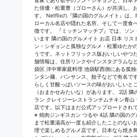
食家であり歌手のソン・シギョンと、日本
た俳優・松重豊（ゴローさん）が共演し、
す。 Netflixの『隣の国のグルメイト
ローカル名店や隠れた名所、そして一度食べ
徴です。 『ミッチンマッチプ』では、ソン
います 隣の国のグルメイト お店 日本 リスト
ン・シギョンと孤独なグルメ・松重ゆたか
うです。ネットフリックス版おいしいやつた
舗情報は、住所リンクやインスタグラムなど
袋区 洋中華家庭料理 池袋駅西側にある孤独
ンタン麺、バンサンス、餃子などで有名です
らしく甘酸っぱいソースの味がおいしいと
（おまかせみたいな）があります。 2話 隣
ラン クレイジーレストランチムチキン青山
店です。以下はまだ公式アップロードされて
※ 焼肉ジンギスカン つるや 4話 隣の国のグルメイ
まで松重湯高が一度も紹介したことのない
理で楽しめるグルメ店です。日本なら焼き鳥