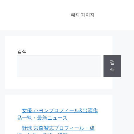
예제 페이지
검색
검
색
女優 ハヨンプロフィール&出演作
品一覧・最新ニュース
野球 宮森智志プロフィール・成