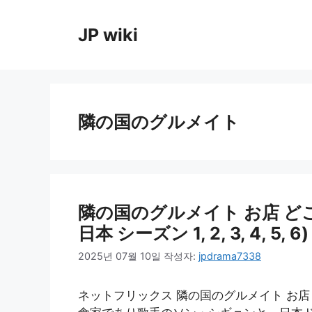
컨
텐
JP wiki
츠
로
건
너
뛰
隣の国のグルメイト
기
隣の国のグルメイト お店 どこリス
日本 シーズン 1, 2, 3, 4, 5, 6)
2025년 07월 10일
작성자:
jpdrama7338
ネットフリックス 隣の国のグルメイト お店