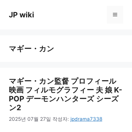
컨
텐
JP wiki
메
츠
로
뉴
건
너
マギー・カン
뛰
기
マギー・カン監督 プロフィール
映画 フィルモグラフィー 夫 娘 K-
POP デーモンハンターズ シーズ
ン2
2025년 07월 27일
작성자:
jpdrama7338