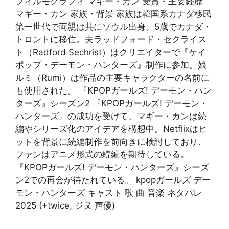
フィルモグラフィ マギー・カン 受賞・主要経歴
マギー・カン 家族・背景 家族は韓国系カナダ移民
第一世代で両親は共にソウル出身。5歳でカナダ・
トロントに移住。夫ラッドフォード・セクライス
ト（Radford Sechrist）はクリエイターで『ケイ
ポップ・デーモン・ハンターズ』制作に参加。娘
ルミ（Rumi）は作品の主要キャラクターの名前に
も使用された。 『KPOPガールズ! デーモン・ハン
ターズ』シーズン2 『KPOPガールズ! デーモン・
ハンターズ』の成功を受けて、マギー・カンは続
編やシリーズ化のアイデアを構想中。Netflixはヒ
ットを背景に続編制作を前向きに検討しており、
ファンはアニメ形式の続編を期待している。
『KPOPガールズ! デーモン・ハンターズ』シーズ
ン2での再会が待たれている。 kpopガールズ デー
モン・ハンターズ キャスト 歌 曲 音楽 ネタバレ
2025 (+twice, ジヌ 声優)