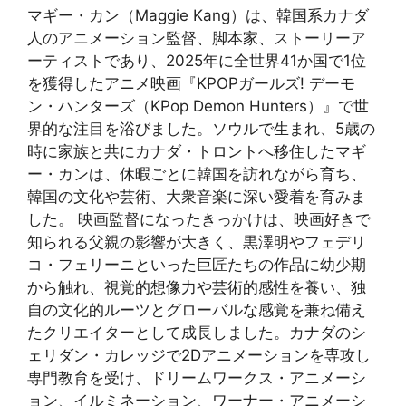
マギー・カン（Maggie Kang）は、韓国系カナダ
人のアニメーション監督、脚本家、ストーリーア
ーティストであり、2025年に全世界41か国で1位
を獲得したアニメ映画『KPOPガールズ! デーモ
ン・ハンターズ（KPop Demon Hunters）』で世
界的な注目を浴びました。ソウルで生まれ、5歳の
時に家族と共にカナダ・トロントへ移住したマギ
ー・カンは、休暇ごとに韓国を訪れながら育ち、
韓国の文化や芸術、大衆音楽に深い愛着を育みま
した。 映画監督になったきっかけは、映画好きで
知られる父親の影響が大きく、黒澤明やフェデリ
コ・フェリーニといった巨匠たちの作品に幼少期
から触れ、視覚的想像力や芸術的感性を養い、独
自の文化的ルーツとグローバルな感覚を兼ね備え
たクリエイターとして成長しました。カナダのシ
ェリダン・カレッジで2Dアニメーションを専攻し
専門教育を受け、ドリームワークス・アニメーシ
ョン、イルミネーション、ワーナー・アニメーシ