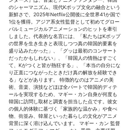
のシャーマニズム、現代Kポップ文化の融合という
新鮮さで、2025年Netflix公開後に全世界41か国で
1位を獲得。アジア系女性監督として初めてグロー
バルミュージカルアニメーションのヒットを牽引
しました。代表的な名言には、「私たちはKポップ
の世界を生き生きと表現しつつ真の韓国的要素を
盛り込みたかった」、「グッは最初のコンサート
だったかもしれない」、「韓国人の情熱はすごく
て、Kがつくと皆が熱狂する」、「本当の自分にな
り正直につながったときだけ真の解放を経験でき
る」などがあります。 特徴的なのはアニメの美
術、音楽、演技などほぼ全パートで韓国的ディテ
ールを実現するため、マギー・カン自身が何度も
韓国に訪問し取材と調査を担当した点です。彼女
の個人的体験に基づく「家族的な温かみ」や食べ
物、街並み、韓屋といった暮らしの文化がアニメ
背景に深く溶け込んでいます。 マギー・カン 監督