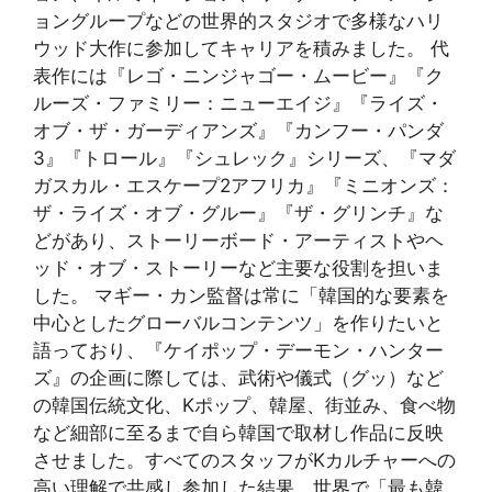
ョングループなどの世界的スタジオで多様なハリ
ウッド大作に参加してキャリアを積みました。 代
表作には『レゴ・ニンジャゴー・ムービー』『ク
ルーズ・ファミリー：ニューエイジ』『ライズ・
オブ・ザ・ガーディアンズ』『カンフー・パンダ
3』『トロール』『シュレック』シリーズ、『マダ
ガスカル・エスケープ2アフリカ』『ミニオンズ：
ザ・ライズ・オブ・グルー』『ザ・グリンチ』な
どがあり、ストーリーボード・アーティストやヘ
ッド・オブ・ストーリーなど主要な役割を担いま
した。 マギー・カン監督は常に「韓国的な要素を
中心としたグローバルコンテンツ」を作りたいと
語っており、『ケイポップ・デーモン・ハンター
ズ』の企画に際しては、武術や儀式（グッ）など
の韓国伝統文化、Kポップ、韓屋、街並み、食べ物
など細部に至るまで自ら韓国で取材し作品に反映
させました。すべてのスタッフがKカルチャーへの
高い理解で共感し参加した結果、世界で「最も韓