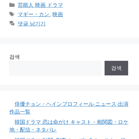
카
芸能人 映画 ドラマ
테
태
マギー・カン
,
映画
고
그
댓글 남기기
리
검색
검색
俳優チョン・ヘインプロフィール·ニュース·出演
作品一覧
韓国ドラマ 恋は命がけ キャスト・相関図・ロケ
地・配信・ネタバレ