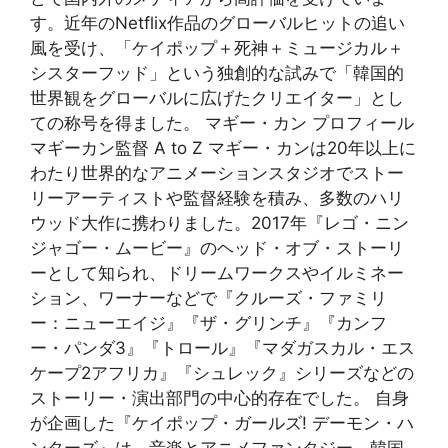
す。近年のNetflix作品のグローバルヒットの追い
風を受け、「ケイポップ＋死神＋ミュージカル＋
シスターフッド」という独創的な試みで「韓国的
世界観をグローバルに広げたクリエイター」とし
ての称号を得ました。 マギー・カン プロフィール
マギーカン監督 A to Z マギー・カンは20年以上に
わたり世界的なアニメーションスタジオでストー
リーアーティストや監督経験を積み、多数のハリ
ウッド大作に携わりました。2017年『レゴ・ニン
ジャゴー・ムービー』のヘッド・オブ・ストーリ
ーとして知られ、ドリームワークスやイルミネー
ション、ワーナーなどで『クルーズ・ファミリ
ー：ニューエイジ』『ザ・グリンチ』『カンフ
ー・パンダ3』『トロール』『マダガスカル・エス
ケープ2アフリカ』『シュレック』シリーズなどの
ストーリー・演出部門の中心的存在でした。 自身
が企画した『ケイポップ・ガールズ! デーモン・ハ
ンターズ』は、音楽とアニメファンタジー、韓国