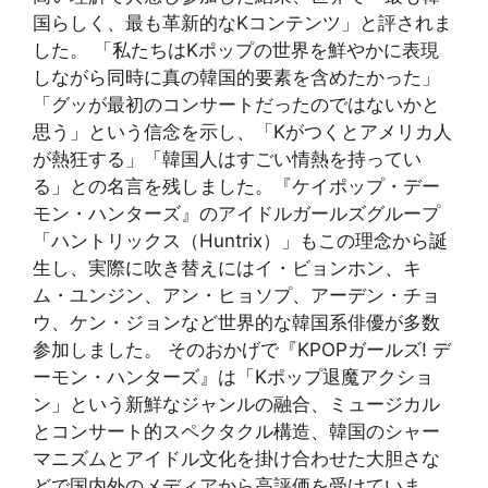
国らしく、最も革新的なKコンテンツ」と評されま
した。 「私たちはKポップの世界を鮮やかに表現
しながら同時に真の韓国的要素を含めたかった」
「グッが最初のコンサートだったのではないかと
思う」という信念を示し、「Kがつくとアメリカ人
が熱狂する」「韓国人はすごい情熱を持ってい
る」との名言を残しました。『ケイポップ・デー
モン・ハンターズ』のアイドルガールズグループ
「ハントリックス（Huntrix）」もこの理念から誕
生し、実際に吹き替えにはイ・ビョンホン、キ
ム・ユンジン、アン・ヒョソプ、アーデン・チョ
ウ、ケン・ジョンなど世界的な韓国系俳優が多数
参加しました。 そのおかげで『KPOPガールズ! デ
ーモン・ハンターズ』は「Kポップ退魔アクショ
ン」という新鮮なジャンルの融合、ミュージカル
とコンサート的スペクタクル構造、韓国のシャー
マニズムとアイドル文化を掛け合わせた大胆さな
どで国内外のメディアから高評価を受けていま