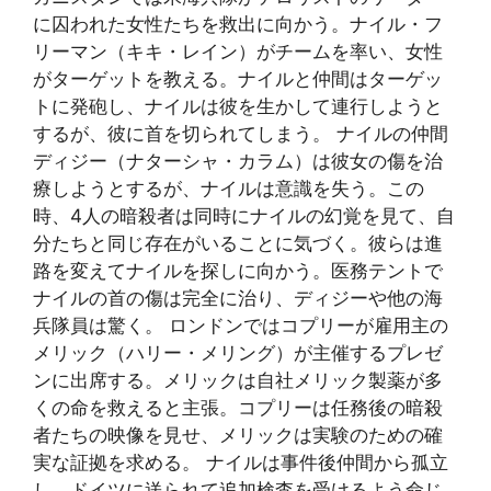
に囚われた女性たちを救出に向かう。ナイル・フ
リーマン（キキ・レイン）がチームを率い、女性
がターゲットを教える。ナイルと仲間はターゲッ
トに発砲し、ナイルは彼を生かして連行しようと
するが、彼に首を切られてしまう。 ナイルの仲間
ディジー（ナターシャ・カラム）は彼女の傷を治
療しようとするが、ナイルは意識を失う。この
時、4人の暗殺者は同時にナイルの幻覚を見て、自
分たちと同じ存在がいることに気づく。彼らは進
路を変えてナイルを探しに向かう。医務テントで
ナイルの首の傷は完全に治り、ディジーや他の海
兵隊員は驚く。 ロンドンではコプリーが雇用主の
メリック（ハリー・メリング）が主催するプレゼ
ンに出席する。メリックは自社メリック製薬が多
くの命を救えると主張。コプリーは任務後の暗殺
者たちの映像を見せ、メリックは実験のための確
実な証拠を求める。 ナイルは事件後仲間から孤立
し、ドイツに送られて追加検査を受けるよう命じ