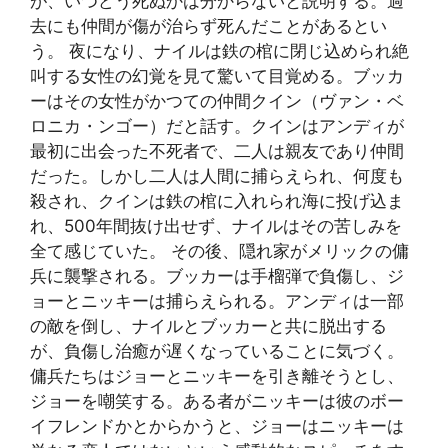
が、いつどう死ぬかは分からないと説明する。過
去にも仲間が傷が治らず死んだことがあるとい
う。 夜になり、ナイルは鉄の棺に閉じ込められ絶
叫する女性の幻覚を見て驚いて目覚める。ブッカ
ーはその女性がかつての仲間クイン（ヴァン・ベ
ロニカ・ンゴー）だと話す。クインはアンディが
最初に出会った不死者で、二人は親友であり仲間
だった。しかし二人は人間に捕らえられ、何度も
殺され、クインは鉄の棺に入れられ海に投げ込ま
れ、500年間抜け出せず、ナイルはその苦しみを
全て感じていた。 その後、隠れ家がメリックの傭
兵に襲撃される。ブッカーは手榴弾で負傷し、ジ
ョーとニッキーは捕らえられる。アンディは一部
の敵を倒し、ナイルとブッカーと共に脱出する
が、負傷し治癒が遅くなっていることに気づく。
傭兵たちはジョーとニッキーを引き離そうとし、
ジョーを嘲笑する。ある者がニッキーは彼のボー
イフレンドかとからかうと、ジョーはニッキーは