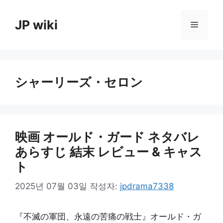
컨
텐
JP wiki
메
츠
로
뉴
건
너
シャーリーズ・セロン
뛰
기
映画 オールド・ガード ネタバレ
あらすじ 結末 レビュー & キャス
ト
2025년 07월 03일
작성자:
jpdrama7338
『不滅の軍団、永遠の苦痛の戦士』オールド・ガ