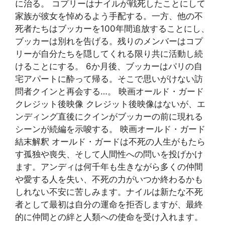
に治る。 コプリーはナイルが戦死したことにして
家族が彼女を悼めるよう手配する。一方、他の不
死者たちはブッカーを100年間追放することにし、
ブッカーは別れを告げる。残りのメンバーはコプ
リーが自分たちを隠してくれる限り共に活動し続
けることにする。 6か月後、ブッカーはパリの自
宅アパートに酔って帰る。そこで思いがけない訪
問者クインと再会する…。 映画オールド・ガード
クレジット後映像 クレジット後映像はないが、エ
ンディング直後にクインがブッカーの前に現れる
シーンが続編を示唆する。 映画オールド・ガード
結末解釈 オールド・ガードは不死の人生がもたら
す孤独や喪失、そして人間性への問いを投げかけ
ます。アンディは何千年も生きながら多くの仲間
や愛する人を失い、不死の力がいつか終わるかも
しれない不安に苦しみます。ナイルは新たな不死
者として最初は自分の運命を拒否しますが、最終
的に仲間との絆と人類への使命を受け入れます。