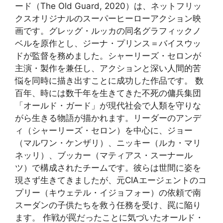
ード（The Old Guard, 2020）は、ネットフリッ
クスオリジナルのスーパーヒーローアクション映
画です。グレッグ・ルッカの同名グラフィックノ
ベルを原作とし、ジーナ・プリンス＝バイスウッ
ドが監督を務めました。シャーリーズ・セロンが
主演・製作を兼任し、アクションと深い人間的苦
悩を同時に描き出すことに成功した作品です。 数
百年、時には数千年を生きてきた不死の傭兵集団
「オールド・ガード」が現代社会で人類を守りな
がら生きる物語が描かれます。リーダーのアンデ
ィ（シャーリーズ・セロン）を中心に、ジョー
（マルワン・ケンザリ）、ニッキー（ルカ・マリ
ネッリ）、ブッカー（マティアス・スーナール
ツ）で構成されたチームです。彼らは世間に姿を
現さず生きてきましたが、元CIAエージェントのコ
プリー（キウェテル・イジョフォー）の依頼で南
スーダンの子供たちを救う任務を受け、罠に陥り
ます。 作戦が罠だったことに気づいたオールド・