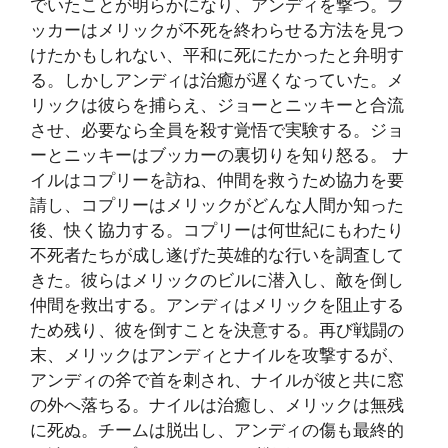
でいたことが明らかになり、アンディを撃つ。ブ
ッカーはメリックが不死を終わらせる方法を見つ
けたかもしれない、平和に死にたかったと弁明す
る。しかしアンディは治癒が遅くなっていた。メ
リックは彼らを捕らえ、ジョーとニッキーと合流
させ、必要なら全員を殺す覚悟で実験する。ジョ
ーとニッキーはブッカーの裏切りを知り怒る。 ナ
イルはコプリーを訪ね、仲間を救うため協力を要
請し、コプリーはメリックがどんな人間か知った
後、快く協力する。コプリーは何世紀にもわたり
不死者たちが成し遂げた英雄的な行いを調査して
きた。彼らはメリックのビルに潜入し、敵を倒し
仲間を救出する。アンディはメリックを阻止する
ため残り、彼を倒すことを決意する。再び戦闘の
末、メリックはアンディとナイルを攻撃するが、
アンディの斧で首を刺され、ナイルが彼と共に窓
の外へ落ちる。ナイルは治癒し、メリックは無残
に死ぬ。チームは脱出し、アンディの傷も最終的