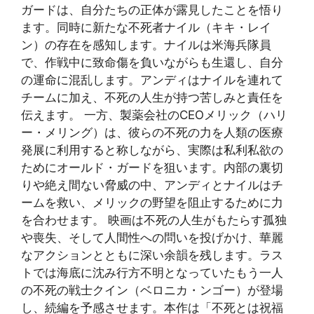
ガードは、自分たちの正体が露見したことを悟り
ます。同時に新たな不死者ナイル（キキ・レイ
ン）の存在を感知します。ナイルは米海兵隊員
で、作戦中に致命傷を負いながらも生還し、自分
の運命に混乱します。アンディはナイルを連れて
チームに加え、不死の人生が持つ苦しみと責任を
伝えます。 一方、製薬会社のCEOメリック（ハリ
ー・メリング）は、彼らの不死の力を人類の医療
発展に利用すると称しながら、実際は私利私欲の
ためにオールド・ガードを狙います。内部の裏切
りや絶え間ない脅威の中、アンディとナイルはチ
ームを救い、メリックの野望を阻止するために力
を合わせます。 映画は不死の人生がもたらす孤独
や喪失、そして人間性への問いを投げかけ、華麗
なアクションとともに深い余韻を残します。ラス
トでは海底に沈み行方不明となっていたもう一人
の不死の戦士クイン（ベロニカ・ンゴー）が登場
し、続編を予感させます。本作は「不死とは祝福