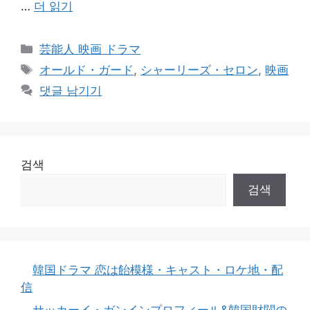
…
더 읽기
카
芸能人 映画 ドラマ
테
태
オールド・ガード
,
シャーリーズ・セロン
,
映画
고
그
댓글 남기기
리
검색
검색
韓国ドラマ 恋は飴模様・キャスト・ロケ地・配
信