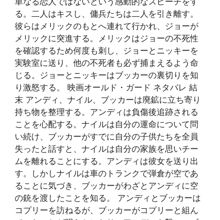
単なる恋人ではないという感動的なスピーチをす
る。二人はキスし、傭兵たちは二人を引き離す。
彼らはメリックのもとへ連れて行かれ、ジョーが
メリックに突進する。メリックはジョーの不死性
を確認するため何度も刺し、ジョーとニッキーを
実験室に送り、他の不死者も必ず捕まえるよう命
じる。ジョーとニッキーはブッカーの裏切りを知
り激怒する。 映画オールド・ガード ネタバレ 結
末 アンディ、ナイル、ブッカーは廃鉱に立ち寄り
持ち物を整理する。アンディは負傷後追跡される
ことを心配する。ナイルは自分の運命について問
い続け、ブッカーがすでに自分の子供たちを全員
失ったと話すと、ナイルは自分の家族を思いチー
ムを離れることにする。アンディは彼女を送り出
す。しかしナイルは車のトランクで弾倉が空であ
ることに気づき、ブッカーがわざとアンディに空
の銃を渡したことを知る。 アンディとブッカーは
コプリーを訪ねるが、ブッカーがコプリーと組ん