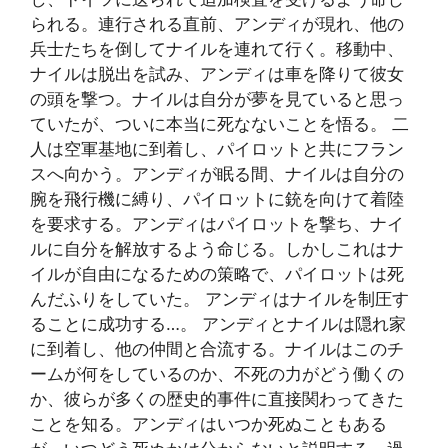
られる。連行される直前、アンディが現れ、他の
兵士たちを倒してナイルを連れて行く。移動中、
ナイルは脱出を試み、アンディは車を降りて彼女
の頭を撃つ。ナイルは自分が夢を見ていると思っ
ていたが、ついに本当に死なないことを悟る。 二
人は空軍基地に到着し、パイロットと共にフラン
スへ向かう。アンディが眠る間、ナイルは自分の
腕を飛行機に縛り、パイロットに銃を向けて着陸
を要求する。アンディはパイロットを撃ち、ナイ
ルに自分を解放するよう命じる。しかしこれはナ
イルが自由になるための策略で、パイロットは死
んだふりをしていた。 アンディはナイルを制圧す
ることに成功する…。 アンディとナイルは隠れ家
に到着し、他の仲間と合流する。ナイルはこのチ
ームが何をしているのか、不死の力がどう働くの
か、彼らが多くの歴史的事件に直接関わってきた
ことを知る。アンディはいつか死ぬこともある