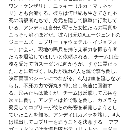
ワン・ケンザリ）、ニッキー（ルカ・マリネッ
リ）とも合流する。彼らは何世紀も生きてきた不
死の暗殺者たちで、身元を隠して慎重に行動して
いる。アンディは自分が写った女性たちの写真を
こっそり消すほどだ。彼らは元CIAエージェントの
ジェームズ・コプリー（キウェテル・イジョフォ
ー）に会い、現地の民兵を捕らえ暴力を振るう者
たちを退治してほしいと依頼される。 チームは任
務を受けて南スーダンに向かうが、すぐに罠だっ
たことに気づく。民兵が現れ4人を銃で撃ち倒し、
映画冒頭のシーンにつながる。4人は血を流しなが
らも、不死の力で弾丸を押し出し急速に回復す
る。民兵たちは驚くが、チームは反撃して民兵を
次々に倒す。アンディは斧で敵を倒し、カメラを
発見してコプリーが彼らの秘密を暴露しようとし
ていたことを知る。アンディはカメラを壊し、4人
は脱出してコプリーを追うことを決意する。 アフ
ガニスタンでは米海兵隊がテロリストのリーダー