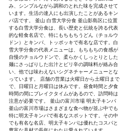
み、シンプルながら調和のとれた味を完成させて
います。生活の達人にも出演したことがあるキン
パ店です。 釜山 白雪大学分食 釜山影島区に位置
する白雪大学分食は、長い歴史と伝統を誇る代表
的な軽食名店で、特にもちもちうどん（チョルウ
ドン）とキンパ、トッポッキで有名な店です。白
雪大学分食の代表メニューは、もちもちの食感が
自慢のチョルウドンで、柔らかくしっとりとした
麺にさっぱりした出汁とピリ辛の調味料が絡み合
い、他では味わえないシグネチャーメニューとな
っています。 店舗の営業は火曜日から土曜日まで
で、日曜日と月曜日は休みです。昼食時間と夕食
時間の間にブレイクタイムがあるので、訪問時は
注意が必要です。 釜山の富川市場 明太子キンパ
釜山の富川市場はさまざまな食べ物が並ぶ中でも
特に明太子キンパで有名なスポットです。その中
でも有名な名店、明太子キンパは優れたコスパと
豊富な具材で長年にわたり愛されています。