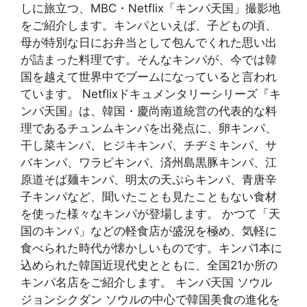
しに旅立つ、MBC・Netflix「キンパ天国」撮影地
をご紹介します。キンパといえば、子どもの頃、
母が特別な日にお弁当として包んでくれた思い出
が詰まった料理です。そんなキンパが、今では韓
国を越えて世界中でブームになっていると言われ
ています。 Netflixドキュメンタリーシリーズ『キ
ンパ天国』は、韓国・慶尚南道統営の代表的な料
理であるチュンムキンパを出発点に、卵キンパ、
干し菜キンパ、ヒジキキンパ、チヂミキンパ、サ
バキンパ、ワラビキンパ、済州島黒豚キンパ、江
原道そば麺キンパ、明太の天ぷらキンパ、青唐辛
子キンパなど、聞いたことも見たこともない食材
を使った様々なキンパが登場します。 かつて「天
国のキンパ」などの軽食店が盛況を極め、気軽に
食べられた時代が懐かしいものです。キンパ1本に
込められた韓国近現代史とともに、全国21か所の
キンパ名店をご紹介します。 キンパ天国 ソウル
ジョンシクダン ソウルの中心で韓国美食の進化を