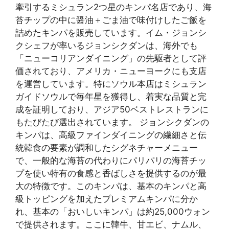
牽引するミシュラン2つ星のキンパ名店であり、海
苔チップの中に醤油＋ごま油で味付けしたご飯を
詰めたキンパを販売しています。イム・ジョンシ
クシェフが率いるジョンシクダンは、海外でも
「ニューコリアンダイニング」の先駆者として評
価されており、アメリカ・ニューヨークにも支店
を運営しています。特にソウル本店はミシュラン
ガイドソウルで毎年星を獲得し、着実な品質と完
成を証明しており、アジア50ベストレストランに
もたびたび選出されています。 ジョンシクダンの
キンパは、高級ファインダイニングの繊細さと伝
統韓食の要素が調和したシグネチャーメニュー
で、一般的な海苔の代わりにパリパリの海苔チッ
プを使い特有の食感と香ばしさを提供するのが最
大の特徴です。このキンパは、基本のキンパと高
級トッピングを加えたプレミアムキンパに分か
れ、基本の「おいしいキンパ」は約25,000ウォン
で提供されます。ここに韓牛、甘エビ、ナムル、