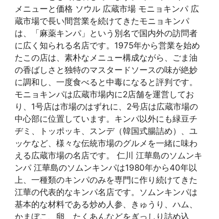
メニューと価格 ソウル 広蔵市場 モニョキンパ 広
蔵市場で長い間営業を続けてきたモニョキンパ
は、「麻薬キンパ」という別名で国内外の訪問者
に広く知られる名店です。1975年から営業を始め
たこの店は、素朴なメニュー構成ながら、ごま油
の香ばしさと独特のマスタードソースの味が絶妙
に調和し、一度食べると中毒になると評判です。
モニョキンパは広蔵市場内に2店舗を運営してお
り、1号店は市場のはずれに、2号店は広蔵市場の
中心部に位置しています。キンパ以外にも緑豆チ
ヂミ、トッポッキ、スンデ（韓国式腸詰め）、ユ
ッケなど、様々な伝統市場のグルメを一緒に味わ
える広蔵市場の名店です。 仁川 江華島のソムンキ
ンパ 江華島のソムンキンパは1980年から40年以
上、一種類のキンパのみを専門に作り続けてきた
江華の代表的なキンパ名店です。ソムンキンパは
基本的な材料である炒め人参、きゅうり、ハム、
かまぼこ、卵、たくあんなどをぎっしり詰め込