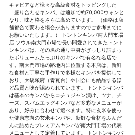
キャビアなど様々な高級食材をトッピングした
「盛り合わせキンパ」は追加で約70,000ウォンと
なり、味と格をさらに高めています。 （価格は店
舗都合で変わる場合がありますのでご参考までに
お願いいたします。） トントンキンパ南大門市場
店 ソウル南大門市場で長い間愛されてきたトント
ンキンパは、その名の通り中身がぎっしり詰まっ
たボリュームたっぷりのキンパで有名な名店で
す。南大門市場の路地内に位置する本店は、新鮮
な食材と丁寧な手作りで多様なキンパを提供して
おり、大統領府（青瓦台）や国会にも納品するほ
ど品質と味が認められています。 トントンキンパ
は基本のキンパからコチュジャン漬け、ツナ、チ
ーズ、スパムエッグキンパなど多彩なメニューが
あり、好みに合わせて選べます。特に玄米を使っ
た健康志向の玄米キンパや、新鮮な食材をふんだ
んに詰めたプレミアムキンパが南大門市場の代表
メニューとして定着しています。 トントンキンパ