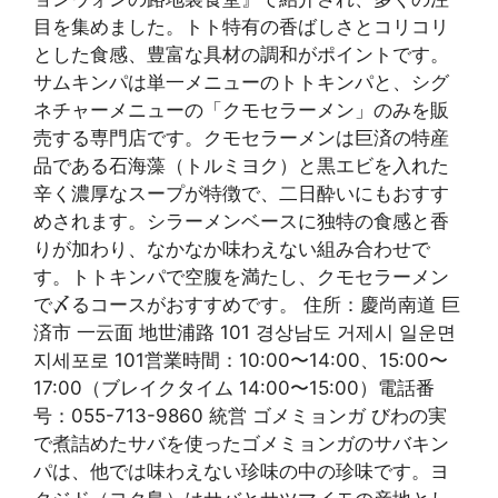
目を集めました。トト特有の香ばしさとコリコリ
とした食感、豊富な具材の調和がポイントです。
サムキンパは単一メニューのトトキンパと、シグ
ネチャーメニューの「クモセラーメン」のみを販
売する専門店です。クモセラーメンは巨済の特産
品である石海藻（トルミヨク）と黒エビを入れた
辛く濃厚なスープが特徴で、二日酔いにもおすす
めされます。シラーメンベースに独特の食感と香
りが加わり、なかなか味わえない組み合わせで
す。トトキンパで空腹を満たし、クモセラーメン
で〆るコースがおすすめです。 住所：慶尚南道 巨
済市 一云面 地世浦路 101 경상남도 거제시 일운면
지세포로 101営業時間：10:00〜14:00、15:00〜
17:00（ブレイクタイム 14:00〜15:00）電話番
号：055-713-9860 統営 ゴメミョンガ びわの実
で煮詰めたサバを使ったゴメミョンガのサバキン
パは、他では味わえない珍味の中の珍味です。ヨ