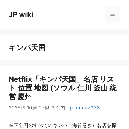
컨
텐
JP wiki
메
츠
로
뉴
건
너
キンパ天国
뛰
기
Netflix「キンパ天国」名店 リス
ト 位置 地図 (ソウル 仁川 釜山 統
営 慶州
2025년 10월 07일
작성자:
jpdrama7338
韓国全国のすべてのキンパ（海苔巻き）名店を探