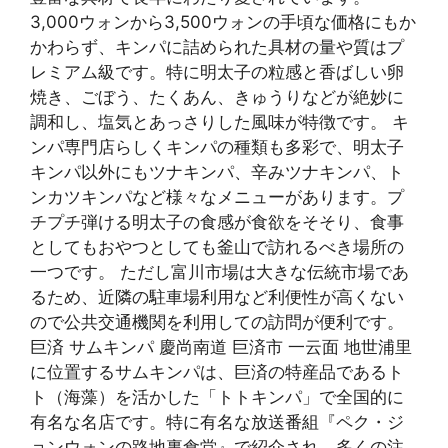
3,000ウォンから3,500ウォンの手頃な価格にもか
かわらず、キンパに詰められた具材の量や質はプ
レミアム級です。特に明太子の粒感と香ばしい卵
焼き、ごぼう、たくあん、きゅうりなどが絶妙に
調和し、塩気とあっさりした風味が特徴です。 キ
ンパ専門店らしくキンパの種類も多彩で、明太子
キンパ以外にもツナキンパ、辛みツナキンパ、ト
ンカツキンパなど様々なメニューがあります。プ
チプチ弾ける明太子の食感が食欲をそそり、食事
としてもおやつとしても釜山で訪れるべき場所の
一つです。 ただし富川市場は大きな伝統市場であ
るため、近隣の駐車場利用など利便性が高くない
ので公共交通機関を利用しての訪問が便利です。
巨済 サムキンパ 慶尚南道 巨済市 一云面 地世浦里
に位置するサムキンパは、巨済の特産品であるト
ト（海藻）を活かした「トトキンパ」で全国的に
有名な名店です。特に有名な放送番組『ペク・ジ
ョンウォンの路地裏食堂』で紹介され、多くの注