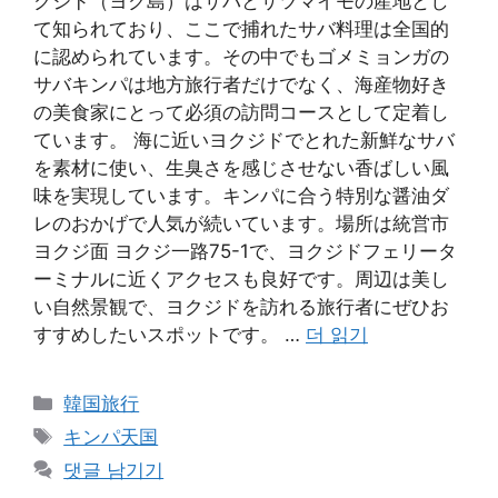
クジド（ヨク島）はサバとサツマイモの産地とし
て知られており、ここで捕れたサバ料理は全国的
に認められています。その中でもゴメミョンガの
サバキンパは地方旅行者だけでなく、海産物好き
の美食家にとって必須の訪問コースとして定着し
ています。 海に近いヨクジドでとれた新鮮なサバ
を素材に使い、生臭さを感じさせない香ばしい風
味を実現しています。キンパに合う特別な醤油ダ
レのおかげで人気が続いています。場所は統営市
ヨクジ面 ヨクジ一路75-1で、ヨクジドフェリータ
ーミナルに近くアクセスも良好です。周辺は美し
い自然景観で、ヨクジドを訪れる旅行者にぜひお
すすめしたいスポットです。 …
더 읽기
카
韓国旅行
테
태
キンパ天国
고
그
댓글 남기기
리